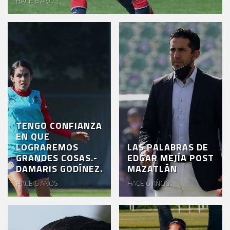
HACE 6 AÑOS
VENTA
DE
BOLETOS
CHIVABONOS
EVENTOS
DEPORTIVOS
REBAÑO
TENGO CONFIANZA
EN QUE
CHIVAS
LOGRAREMOS
LAS PALABRAS DE
GRANDES COSAS.-
EDGAR MEJÍA POST
TIENDA
DAMARIS GODÍNEZ.
MAZATLÁN
CHIVAS
HACE 6 AÑOS
HACE 6 AÑOS
CHIVASTV
ESTADIO