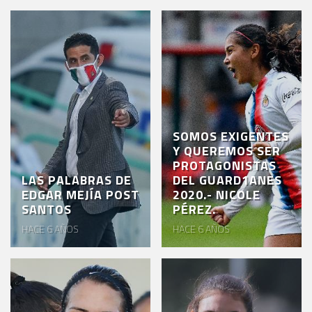
SOMOS EXIGENTES
Y QUEREMOS SER
PROTAGONISTAS
LAS PALABRAS DE
DEL GUARD1ANES
EDGAR MEJÍA POST
2020.- NICOLE
SANTOS
PÉREZ.
HACE 6 AÑOS
HACE 6 AÑOS