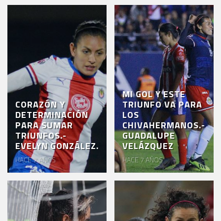
MI GOL Y ESTE
CORAZÓN Y
TRIUNFO VA PARA
DETERMINACIÓN
LOS
PARA SUMAR
CHIVAHERMANOS.-
TRIUNFOS.-
GUADALUPE
EVELYN GONZÁLEZ.
VELÁZQUEZ
HACE 7 AÑOS
HACE 7 AÑOS