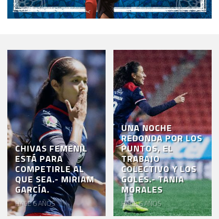
UNA NOCHE
REDONDA POR LOS
CHIVAS FEMENIL
PUNTOS, EL
ESTÁ PARA
TRABAJO
COMPETIRLE AL
COLECTIVO Y LOS
QUE SEA.- MIRIAM
GOLES.- TANIA
GARCÍA.
MORALES
HACE 6 AÑOS
HACE 6 AÑOS