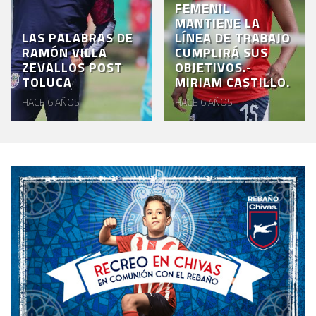
FEMENIL
MANTIENE LA
LAS PALABRAS DE
LÍNEA DE TRABAJO
RAMÓN VILLA
CUMPLIRÁ SUS
ZEVALLOS POST
OBJETIVOS.-
TOLUCA
MIRIAM CASTILLO.
HACE 6 AÑOS
HACE 6 AÑOS