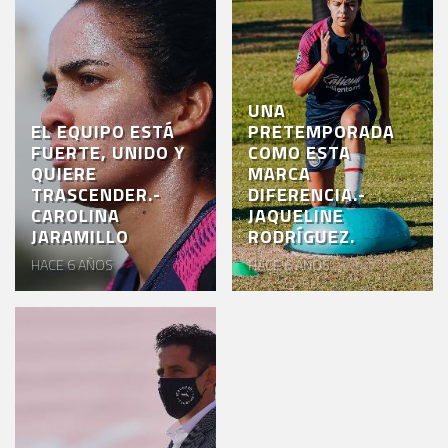
AKRON
TOUR
ESTADIO
UNA
AKRON
EL EQUIPO ESTÁ
PRETEMPORADA
FUERTE, UNIDO Y
COMO ESTA
QUIERE
MARCA
TRASCENDER.-
DIFERENCIA.-
CAROLINA
JAQUELINE
JARAMILLO
RODRÍGUEZ.
HACE 6 AÑOS
HACE 6 AÑOS