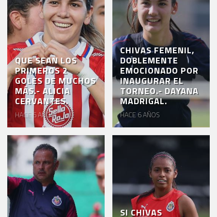
CHIVAS FEMENIL,
QUE SEAN LOS
DOBLEMENTE
PRIMEROS 2
EMOCIONADO POR
GOLES DE MUCHOS
INAUGURAR EL
MÁS.- ALICIA
TORNEO.- DAYANA
CERVANTES.
MADRIGAL.
HACE 6 AÑOS
HACE 6 AÑOS
SI CHIVAS