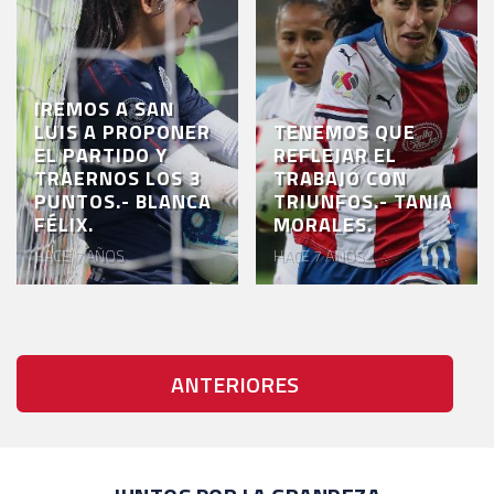
IREMOS A SAN
LUIS A PROPONER
TENEMOS QUE
EL PARTIDO Y
REFLEJAR EL
TRAERNOS LOS 3
TRABAJO CON
PUNTOS.- BLANCA
TRIUNFOS.- TANIA
FÉLIX.
MORALES.
HACE 7 AÑOS
HACE 7 AÑOS
ANTERIORES