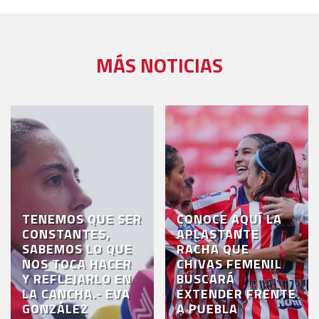
MÁS NOTICIAS
TENEMOS QUE SER
CONOCE AQUÍ LA
CONSTANTES,
APLASTANTE
SABEMOS LO QUE
RACHA QUE
NOS TOCA HACER
CHIVAS FEMENIL
Y REFLEJARLO EN
BUSCARÁ
LA CANCHA.- EVA
EXTENDER FRENTE
GONZÁLEZ
A PUEBLA