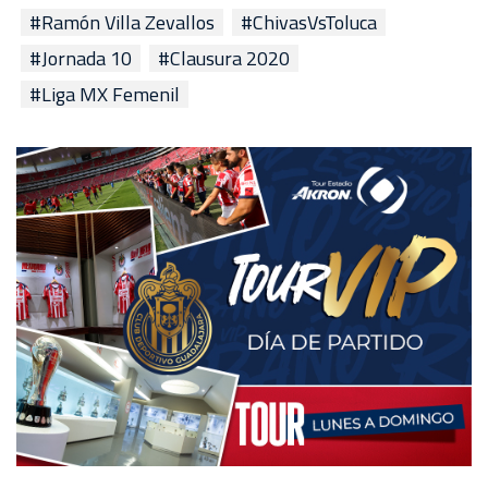
#Ramón Villa Zevallos
#ChivasVsToluca
#Jornada 10
#Clausura 2020
#Liga MX Femenil