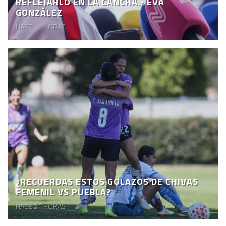
REFLEJARLO EN LA CANCHA.- EVA
GONZÁLEZ
HACE 21 HORAS
¿RECUERDAS ESTOS GOLAZOS DE CHIVAS
FEMENIL VS PUEBLA?
HACE 21 HORAS