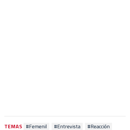
TEMAS
#Femenil
#Entrevista
#Reacción