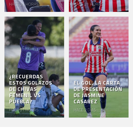
HACE 21 HORAS
HACE 21 HORAS
¿RECUERDAS
ESTOS GOLAZOS
EL GOL, LA CARTA
DE CHIVAS
DE PRESENTACIÓN
FEMENIL VS
DE JASMINE
PUEBLA?
CASAREZ
HACE 21 HORAS
HACE 2 DÍAS