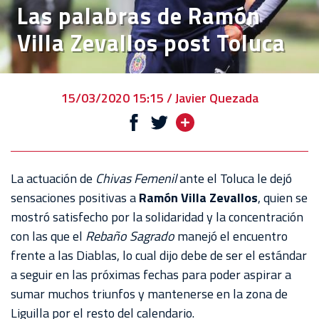
Las palabras de Ramón
VENTA
Villa Zevallos post Toluca
DE
BOLETOS
CHIVABONOS
15/03/2020 15:15 / Javier Quezada
EVENTOS
DEPORTIVOS
REBAÑO
La actuación de
Chivas Femenil
ante el Toluca le dejó
CHIVAS
sensaciones positivas a
Ramón Villa Zevallos
, quien se
mostró satisfecho por la solidaridad y la concentración
TIENDA
con las que el
Rebaño Sagrado
manejó el encuentro
CHIVAS
frente a las Diablas, lo cual dijo debe de ser el estándar
a seguir en las próximas fechas para poder aspirar a
CHIVASTV
sumar muchos triunfos y mantenerse en la zona de
ESTADIO
Liguilla por el resto del calendario.