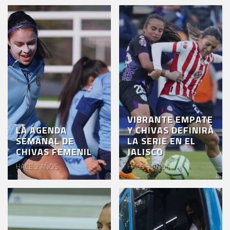
VIBRANTE EMPATE
LA AGENDA
Y CHIVAS DEFINIRÁ
SEMANAL DE
LA SERIE EN EL
CHIVAS FEMENIL
JALISCO
HACE 2 AÑOS
HACE 3 AÑOS