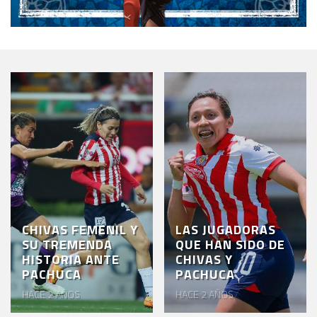
CHIVAS FEMENIL Y
LAS JUGADORAS
SU TREMENDA
QUE HAN SIDO DE
HISTORIA ANTE
CHIVAS Y
PACHUCA
PACHUCA
HACE 2 AÑOS
HACE 2 AÑOS