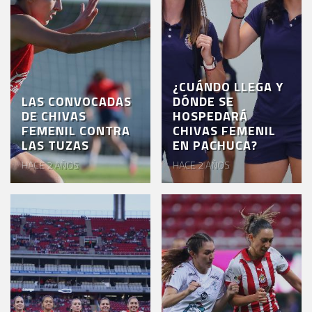
¿CUÁNDO LLEGA Y
LAS CONVOCADAS
DÓNDE SE
DE CHIVAS
HOSPEDARÁ
FEMENIL CONTRA
CHIVAS FEMENIL
LAS TUZAS
EN PACHUCA?
HACE 2 AÑOS
HACE 2 AÑOS