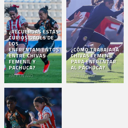
AKRON
TOUR
ESTADIO
¿RECUERDAS ESTAS
AKRON
CURIOSIDADES DE
LOS
ENFRENTAMIENTOS
¿CÓMO TRABAJARÁ
ENTRE CHIVAS
CHIVAS FEMENIL
FEMENIL Y
PARA ENFRENTAR
PACHUCA?
AL PACHUCA?
HACE UN AÑO
HACE UN AÑO