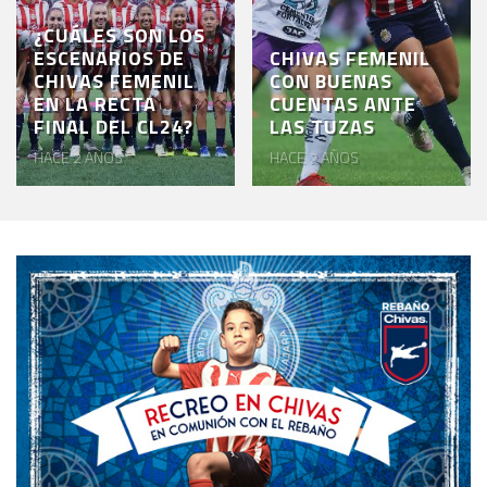
¿CUÁLES SON LOS
ESCENARIOS DE
CHIVAS FEMENIL
CHIVAS FEMENIL
CON BUENAS
EN LA RECTA
CUENTAS ANTE
FINAL DEL CL24?
LAS TUZAS
HACE 2 AÑOS
HACE 2 AÑOS