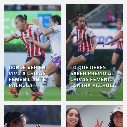
DÓNDE VER EN
LO QUE DEBES
VIVO A CHIVAS
SABER PREVIO AL
FEMENIL ANTE
CHIVAS FEMENIL
PACHUCA
CONTRA PACHUCA
HACE 2 AÑOS
HACE 2 AÑOS