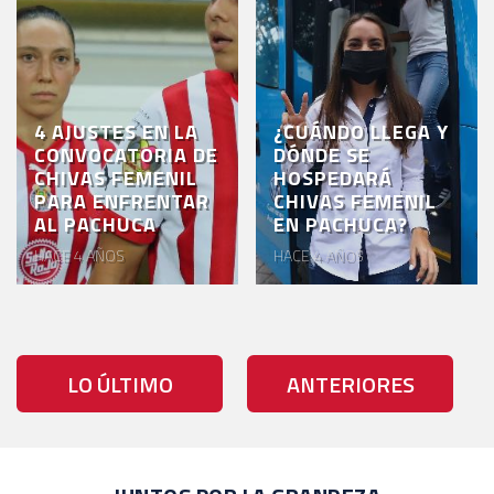
4 AJUSTES EN LA
¿CUÁNDO LLEGA Y
CONVOCATORIA DE
DÓNDE SE
CHIVAS FEMENIL
HOSPEDARÁ
PARA ENFRENTAR
CHIVAS FEMENIL
AL PACHUCA
EN PACHUCA?
HACE 4 AÑOS
HACE 4 AÑOS
LO ÚLTIMO
ANTERIORES