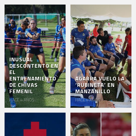
INUSUAL
DESCONTENTO EN
EL
ENTRENAMIENTO
AGARRA VUELO LA
DE CHIVAS
‘RUBINETA’ EN
FEMENIL
MANZANILLO
HACE 4 AÑOS
HACE 4 AÑOS