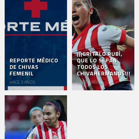
AKRON
TOUR
ESTADIO
AKRON
¡¡¡GRÍTALO RUBÍ,
REPORTE MÉDICO
QUE LO SEPAN
DE CHIVAS
TODOS LOS
FEMENIL
CHIVAHERMANOS!!!
HACE 3 AÑOS
HACE 4 AÑOS