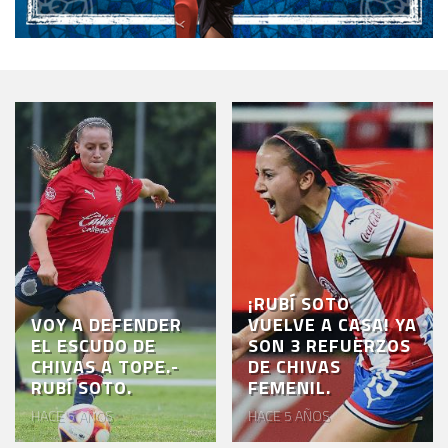
¡RUBÍ SOTO
VOY A DEFENDER
VUELVE A CASA! YA
EL ESCUDO DE
SON 3 REFUERZOS
CHIVAS A TOPE.-
DE CHIVAS
RUBÍ SOTO.
FEMENIL.
HACE 5 AÑOS
HACE 5 AÑOS