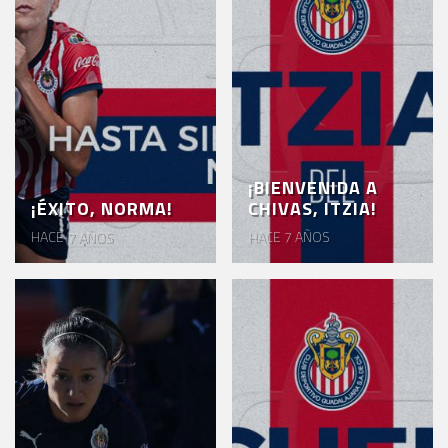
¡BIENVENIDA A
¡ÉXITO, NORMA!
CHIVAS, ITZIA!
HACE 7 AÑOS
HACE 7 AÑOS