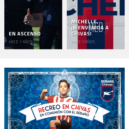
MICHELLE,
¡BIENVENIDA A
EN ASCENSO
CHIVAS!
HACE 7 AÑOS
HACE 7 AÑOS