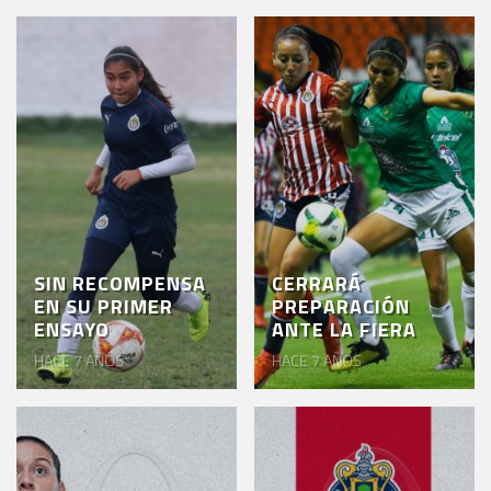
SIN RECOMPENSA
CERRARÁ
EN SU PRIMER
PREPARACIÓN
ENSAYO
ANTE LA FIERA
HACE 7 AÑOS
HACE 7 AÑOS