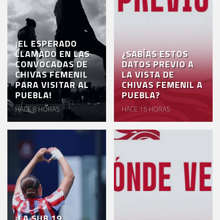
¡EL ESPERADO
LLAMADO EN LAS
¿SABÍAS ESTOS
CONVOCADAS DE
DATOS PREVIO A
CHIVAS FEMENIL
LA VISTA DE
PARA VISITAR AL
CHIVAS FEMENIL A
PUEBLA!
PUEBLA?
HACE 8 HORAS
HACE 15 HORAS
¡LA SUB 19