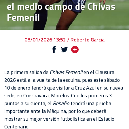
el medio campo de Chivas
VENTA
Femenil
DE
BOLETOS
CHIVABONOS
08/01/2026 13:52 / Roberto García
EVENTOS
DEPORTIVOS
REBAÑO
La primera salida de
Chivas Femenil
en el Clausura
CHIVAS
2026 está a la vuelta de la esquina, pues este sábado
10 de enero tendrá que visitar a Cruz Azul en su nueva
TIENDA
sede, en Cuernavaca, Morelos. Con los primeros 3
CHIVAS
puntos a su cuenta, el
Rebaño
tendrá una prueba
importante ante la Máquina, por lo que deberá
CHIVASTV
mostrar su mejor versión futbolística en el Estadio
ESTADIO
Centenario.