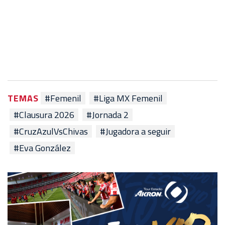
TEMAS
#Femenil
#Liga MX Femenil
#Clausura 2026
#Jornada 2
#CruzAzulVsChivas
#Jugadora a seguir
#Eva González