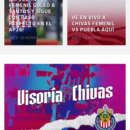
FEMENIL GOLEÓ A
SANTOS Y SIGUE
CON PASO
VE EN VIVO A
PERFECTO EN EL
CHIVAS FEMENIL
AP26!
VS PUEBLA AQUÍ
HACE 16 HORAS
HACE 19 HORAS