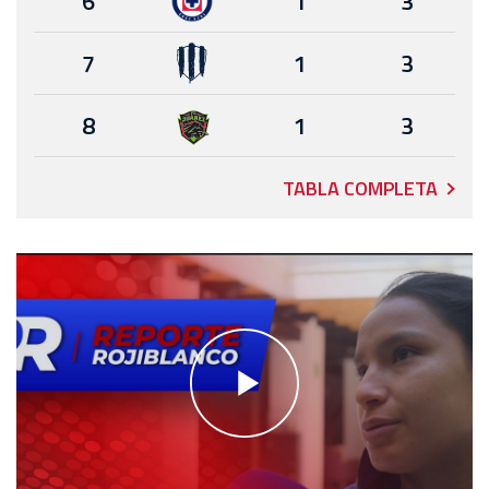
6
1
3
7
1
3
8
1
3
TABLA COMPLETA