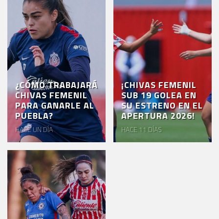
AKRON
TOUR
ESTADIO
AKRON
¿CÓMO TRABAJARÁ
¡CHIVAS FEMENIL
CHIVAS FEMENIL
SUB 19 GOLEA EN
PARA GANARLE AL
SU ESTRENO EN EL
PUEBLA?
APERTURA 2026!
HACE UN DÍA
HACE 11 DÍAS