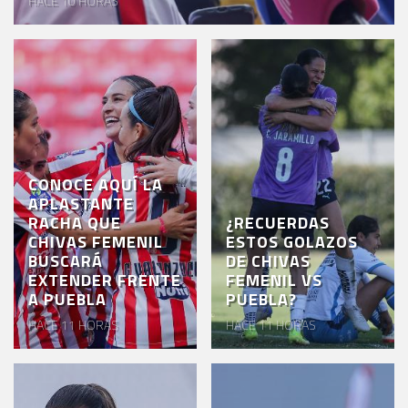
HACE 10 HORAS
VENTA
DE
BOLETOS
CHIVABONOS
EVENTOS
DEPORTIVOS
CONOCE AQUÍ LA
APLASTANTE
REBAÑO
RACHA QUE
¿RECUERDAS
CHIVAS FEMENIL
ESTOS GOLAZOS
CHIVAS
BUSCARÁ
DE CHIVAS
EXTENDER FRENTE
FEMENIL VS
TIENDA
A PUEBLA
PUEBLA?
CHIVAS
HACE 11 HORAS
HACE 11 HORAS
CHIVASTV
ESTADIO