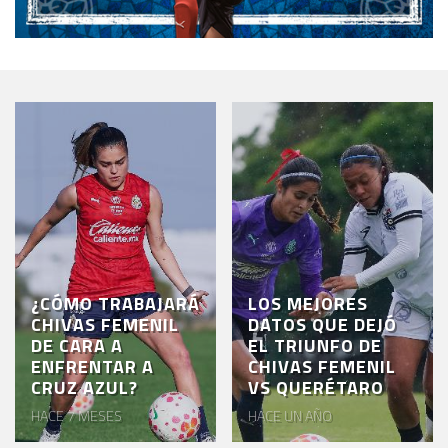
¿CÓMO TRABAJARÁ
LOS MEJORES
CHIVAS FEMENIL
DATOS QUE DEJÓ
DE CARA A
EL TRIUNFO DE
ENFRENTAR A
CHIVAS FEMENIL
CRUZ AZUL?
VS QUERÉTARO
HACE 7 MESES
HACE UN AÑO