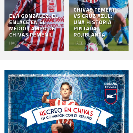
CHIVAS FEMENIL
EVA GONZÁLEZ, EL
VS CRUZ AZUL:
ENLACE EN EL
UNA HISTORIA
MEDIO CAMPO DE
PINTADA
CHIVAS FEMENIL
ROJIBLANCA
HACE 7 MESES
HACE 7 MESES