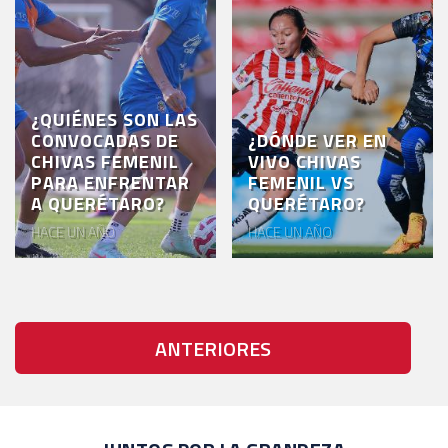
¿QUIÉNES SON LAS
CONVOCADAS DE
¿DÓNDE VER EN
CHIVAS FEMENIL
VIVO CHIVAS
PARA ENFRENTAR
FEMENIL VS
A QUERÉTARO?
QUERÉTARO?
HACE UN AÑO
HACE UN AÑO
ANTERIORES