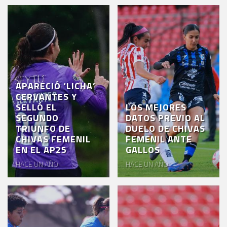
APARECIÓ ‘LICHA’
CERVANTES Y
SELLÓ EL
LOS MEJORES
SEGUNDO
DATOS PREVIO AL
TRIUNFO DE
DUELO DE CHIVAS
CHIVAS FEMENIL
FEMENIL ANTE
EN EL AP25
GALLOS
HACE UN AÑO
HACE UN AÑO