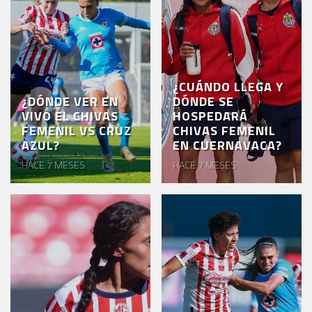
¿CUÁNDO LLEGA Y
¿DÓNDE VER EN
DÓNDE SE
VIVO EL CHIVAS
HOSPEDARÁ
FEMENIL VS CRUZ
CHIVAS FEMENIL
AZUL?
EN CUERNAVACA?
HACE 7 MESES
HACE 7 MESES