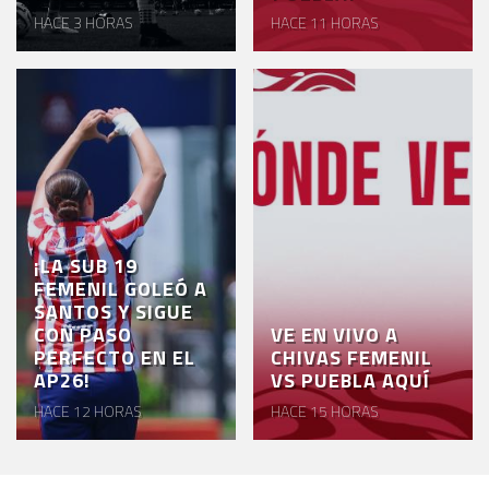
HACE 3 HORAS
HACE 11 HORAS
¡LA SUB 19
FEMENIL GOLEÓ A
SANTOS Y SIGUE
CON PASO
VE EN VIVO A
PERFECTO EN EL
CHIVAS FEMENIL
AP26!
VS PUEBLA AQUÍ
HACE 12 HORAS
HACE 15 HORAS