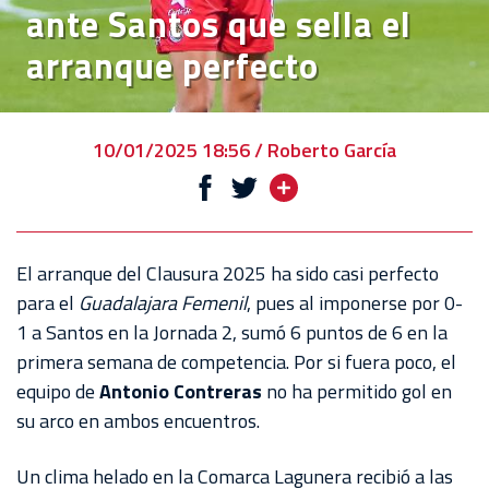
ante Santos que sella el
VENTA
arranque perfecto
DE
BOLETOS
CHIVABONOS
10/01/2025 18:56 / Roberto García
EVENTOS
DEPORTIVOS
REBAÑO
El arranque del Clausura 2025 ha sido casi perfecto
CHIVAS
para el
Guadalajara Femenil
, pues al imponerse por 0-
1 a Santos en la Jornada 2, sumó 6 puntos de 6 en la
TIENDA
primera semana de competencia. Por si fuera poco, el
CHIVAS
equipo de
Antonio Contreras
no ha permitido gol en
su arco en ambos encuentros.
CHIVASTV
ESTADIO
Un clima helado en la Comarca Lagunera recibió a las