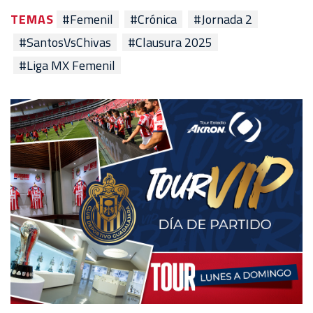
TEMAS
#Femenil
#Crónica
#Jornada 2
#SantosVsChivas
#Clausura 2025
#Liga MX Femenil