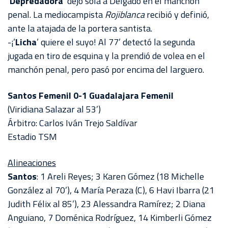
‘
Depredadora
’ dejó sola a Delgado en el manchón
penal. La mediocampista
Rojiblanca
recibió y definió,
ante la atajada de la portera santista.
-¡’
Licha
’ quiere el suyo! Al 77’ detectó la segunda
jugada en tiro de esquina y la prendió de volea en el
manchón penal, pero pasó por encima del larguero.
Santos Femenil 0-1 Guadalajara Femenil
(Viridiana Salazar al 53’)
Árbitro: Carlos Iván Trejo Saldívar
Estadio TSM
Alineaciones
Santos
: 1 Areli Reyes; 3 Karen Gómez (18 Michelle
González al 70’), 4 María Peraza (C), 6 Havi Ibarra (21
Judith Félix al 85’), 23 Alessandra Ramírez; 2 Diana
Anguiano, 7 Doménica Rodríguez, 14 Kimberli Gómez