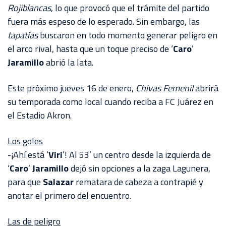
AKRON
Rojiblancas
, lo que provocó que el trámite del partido
fuera más espeso de lo esperado. Sin embargo, las
TOUR
tapatías
buscaron en todo momento generar peligro en
ESTADIO
el arco rival, hasta que un toque preciso de ‘
Caro
’
AKRON
Jaramillo
abrió la lata.
Este próximo jueves 16 de enero,
Chivas Femenil
abrirá
su temporada como local cuando reciba a FC Juárez en
el Estadio Akron.
Los goles
-¡Ahí está ‘
Viri
’! Al 53’ un centro desde la izquierda de
‘
Caro
’
Jaramillo
dejó sin opciones a la zaga Lagunera,
para que
Salazar
rematara de cabeza a contrapié y
anotar el primero del encuentro.
Las de peligro