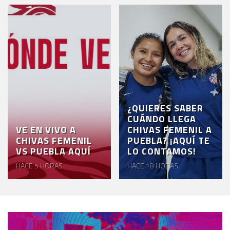
¿QUIERES SABER
CUÁNDO LLEGA
VE EN VIVO A
CHIVAS FEMENIL A
CHIVAS FEMENIL
PUEBLA? ¡AQUÍ TE
VS PUEBLA AQUÍ
LO CONTAMOS!
HACE 5 HORAS
HACE 18 HORAS