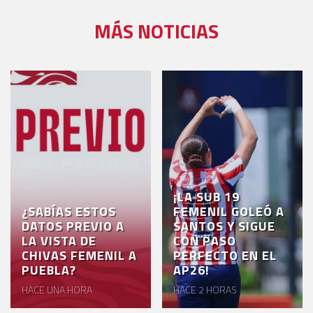
MÁS NOTICIAS
¡LA SUB 19
¿SABÍAS ESTOS
FEMENIL GOLEÓ A
DATOS PREVIO A
SANTOS Y SIGUE
LA VISTA DE
CON PASO
CHIVAS FEMENIL A
PERFECTO EN EL
PUEBLA?
AP26!
HACE UNA HORA
HACE 2 HORAS