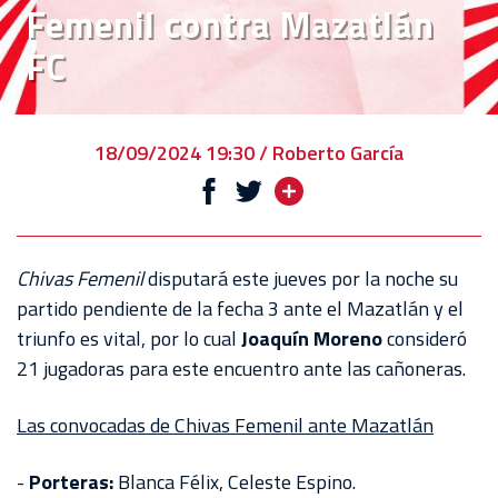
Femenil contra Mazatlán
VENTA
FC
DE
BOLETOS
CHIVABONOS
18/09/2024 19:30 / Roberto García
EVENTOS
DEPORTIVOS
REBAÑO
Chivas Femenil
disputará este jueves por la noche su
CHIVAS
partido pendiente de la fecha 3 ante el Mazatlán y el
triunfo es vital, por lo cual
Joaquín Moreno
consideró
TIENDA
21 jugadoras para este encuentro ante las cañoneras.
CHIVAS
Las convocadas de Chivas Femenil ante Mazatlán
CHIVASTV
ESTADIO
-
Porteras:
Blanca Félix, Celeste Espino.