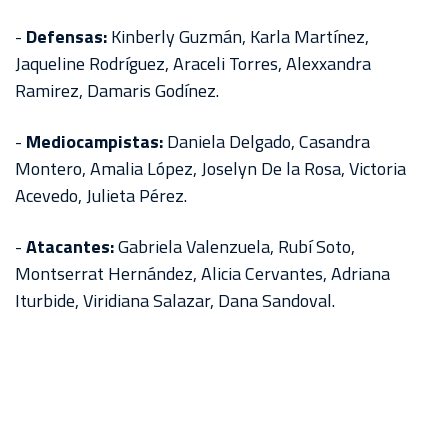
AKRON
-
Defensas:
Kinberly Guzmán, Karla Martínez,
TOUR
Jaqueline Rodríguez, Araceli Torres, Alexxandra
ESTADIO
Ramirez, Damaris Godínez.
AKRON
-
Mediocampistas:
Daniela Delgado, Casandra
Montero, Amalia López, Joselyn De la Rosa, Victoria
Acevedo, Julieta Pérez.
-
Atacantes:
Gabriela Valenzuela, Rubí Soto,
Montserrat Hernández, Alicia Cervantes, Adriana
Iturbide, Viridiana Salazar, Dana Sandoval.