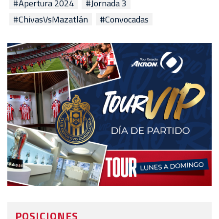
#Apertura 2024
#Jornada 3
#ChivasVsMazatlán
#Convocadas
POSICIONES