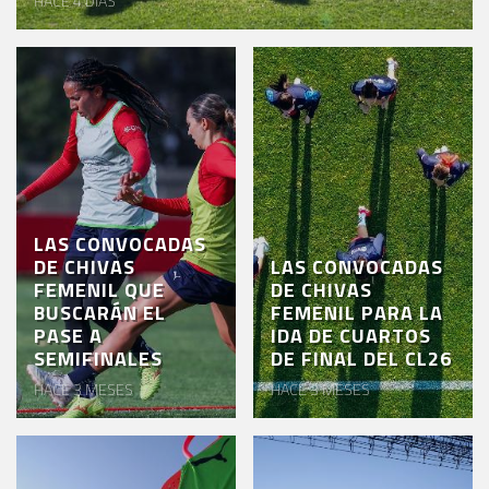
HACE 4 DÍAS
VENTA
DE
BOLETOS
CHIVABONOS
EVENTOS
DEPORTIVOS
LAS CONVOCADAS
REBAÑO
DE CHIVAS
LAS CONVOCADAS
FEMENIL QUE
DE CHIVAS
CHIVAS
BUSCARÁN EL
FEMENIL PARA LA
PASE A
IDA DE CUARTOS
TIENDA
SEMIFINALES
DE FINAL DEL CL26
CHIVAS
HACE 3 MESES
HACE 3 MESES
CHIVASTV
ESTADIO