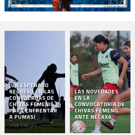
¡UN ESPERADO
REGRESO EN LAS
LAS NOVEDADES
CONVOCADAS DE
EN LA
CHIVAS FEMENIL
CONVOCATORIA DE
PARA ENFRENTAR
CHIVAS FEMENIL
A PUMAS!
ANTE NECAXA
HACE 6 MESES
HACE 6 MESES