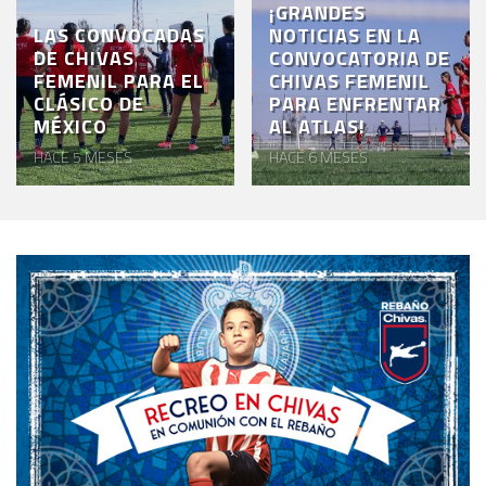
¡GRANDES
LAS CONVOCADAS
NOTICIAS EN LA
DE CHIVAS
CONVOCATORIA DE
FEMENIL PARA EL
CHIVAS FEMENIL
CLÁSICO DE
PARA ENFRENTAR
MÉXICO
AL ATLAS!
HACE 5 MESES
HACE 6 MESES