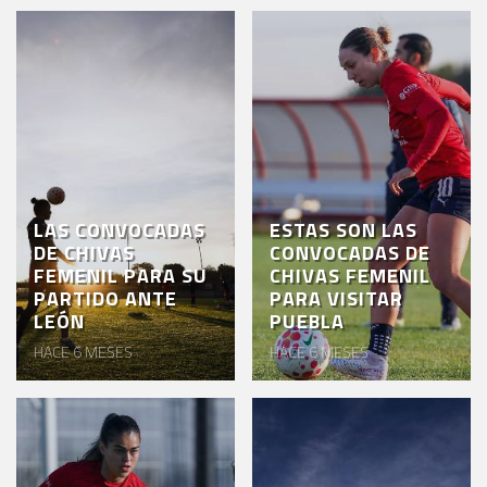
LAS CONVOCADAS
ESTAS SON LAS
DE CHIVAS
CONVOCADAS DE
FEMENIL PARA SU
CHIVAS FEMENIL
PARTIDO ANTE
PARA VISITAR
LEÓN
PUEBLA
HACE 6 MESES
HACE 6 MESES