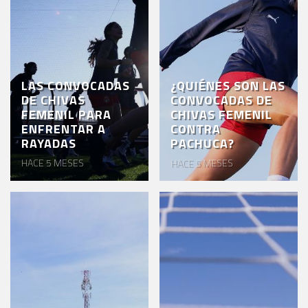
LAS CONVOCADAS
¿QUIÉNES SON LAS
DE CHIVAS
CONVOCADAS DE
FEMENIL PARA
CHIVAS FEMENIL
ENFRENTAR A
CONTRA
RAYADAS
PACHUCA?
HACE 5 MESES
HACE 5 MESES