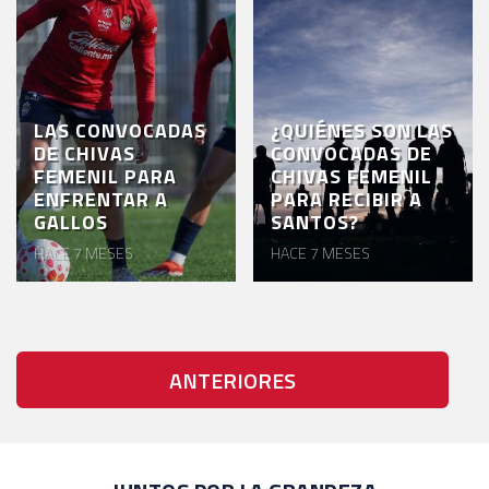
LAS CONVOCADAS
¿QUIÉNES SON LAS
DE CHIVAS
CONVOCADAS DE
FEMENIL PARA
CHIVAS FEMENIL
ENFRENTAR A
PARA RECIBIR A
GALLOS
SANTOS?
HACE 7 MESES
HACE 7 MESES
ANTERIORES