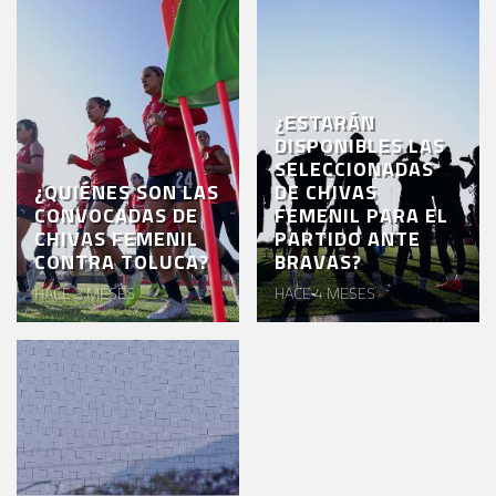
AKRON
TOUR
ESTADIO
¿ESTARÁN
AKRON
DISPONIBLES LAS
SELECCIONADAS
¿QUIÉNES SON LAS
DE CHIVAS
CONVOCADAS DE
FEMENIL PARA EL
CHIVAS FEMENIL
PARTIDO ANTE
CONTRA TOLUCA?
BRAVAS?
HACE 3 MESES
HACE 4 MESES