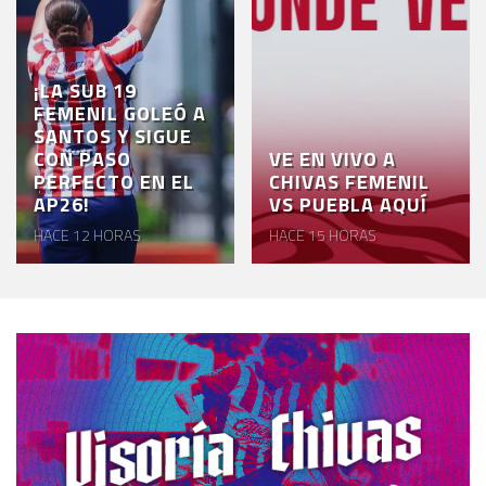
¡LA SUB 19
FEMENIL GOLEÓ A
SANTOS Y SIGUE
CON PASO
VE EN VIVO A
PERFECTO EN EL
CHIVAS FEMENIL
AP26!
VS PUEBLA AQUÍ
HACE 12 HORAS
HACE 15 HORAS