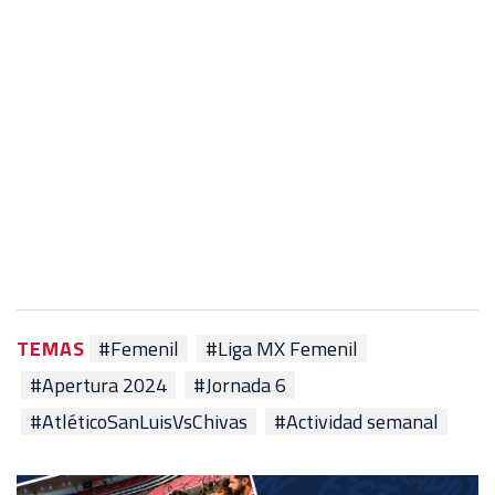
TEMAS
#Femenil
#Liga MX Femenil
#Apertura 2024
#Jornada 6
#AtléticoSanLuisVsChivas
#Actividad semanal