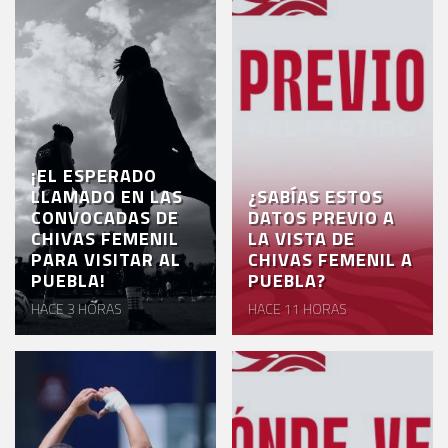
¡EL ESPERADO
LLAMADO EN LAS
¿SABÍAS ESTOS
CONVOCADAS DE
DATOS PREVIO A
CHIVAS FEMENIL
LA VISTA DE
PARA VISITAR AL
CHIVAS FEMENIL A
PUEBLA!
PUEBLA?
HACE 3 HORAS
HACE 11 HORAS