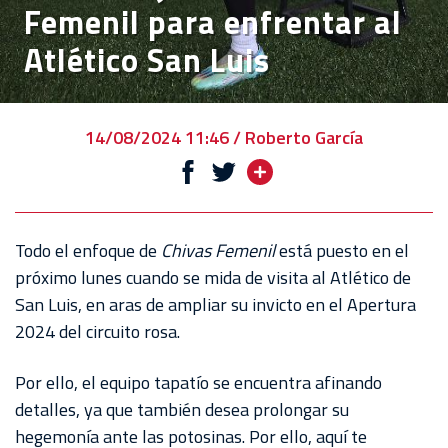
Femenil para enfrentar al
VENTA
Atlético San Luis
DE
BOLETOS
CHIVABONOS
14/08/2024 11:46 / Roberto García
EVENTOS
DEPORTIVOS
REBAÑO
Todo el enfoque de
Chivas Femenil
está puesto en el
CHIVAS
próximo lunes cuando se mida de visita al Atlético de
San Luis, en aras de ampliar su invicto en el Apertura
TIENDA
2024 del circuito rosa.
CHIVAS
Por ello, el equipo tapatío se encuentra afinando
CHIVASTV
detalles, ya que también desea prolongar su
ESTADIO
hegemonía ante las potosinas. Por ello, aquí te