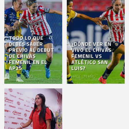
AKRON
TOUR
ESTADIO
AKRON
TODO LO QUE
DEBES SABER
¿DÓNDE VER EN
PREVIO AL DEBUT
VIVO EL CHIVAS
DE CHIVAS
FEMENIL VS
FEMENIL EN EL
ATLÉTICO SAN
AP25
LUIS?
HACE UN AÑO
HACE UN AÑO