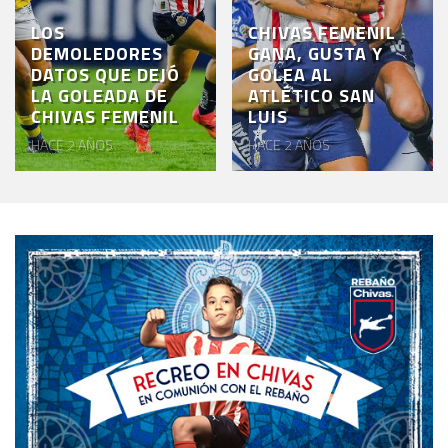
LOS
CHIVAS FEMENIL
DEMOLEDORES
GANA, GUSTA Y
DATOS QUE DEJÓ
GOLEA AL
LA GOLEADA DE
ATLÉTICO SAN
CHIVAS FEMENIL
LUIS
HACE 2 AÑOS
HACE 2 AÑOS