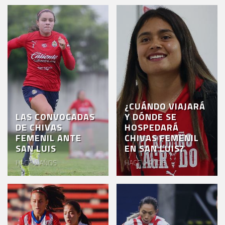
¿CUÁNDO VIAJARÁ
LAS CONVOCADAS
Y DÓNDE SE
DE CHIVAS
HOSPEDARÁ
FEMENIL ANTE
CHIVAS FEMENIL
SAN LUIS
EN SAN LUIS?
HACE 2 AÑOS
HACE 2 AÑOS