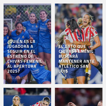
¿QUIÉN ES LA
JUGADORA A
EL DATO QUE
SEGUIR EN EL
CHIVAS FEMENIL
ESTRENO DE
BUSCARÁ
CHIVAS FEMENIL
MANTENER ANTE
AL APERTURA
ATLÉTICO SAN
2025?
LUIS
HACE UN AÑO
HACE UN AÑO