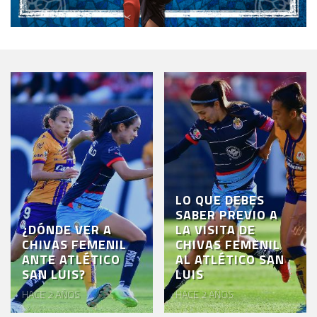
LO QUE DEBES
SABER PREVIO A
¿DÓNDE VER A
LA VISITA DE
CHIVAS FEMENIL
CHIVAS FEMENIL
ANTE ATLÉTICO
AL ATLÉTICO SAN
SAN LUIS?
LUIS
HACE 2 AÑOS
HACE 2 AÑOS