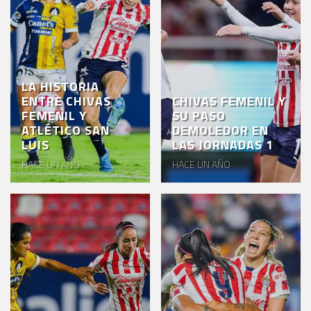
LA HISTORIA
ENTRE CHIVAS
CHIVAS FEMENIL Y
FEMENIL Y
SU PASO
ATLÉTICO SAN
DEMOLEDOR EN
LUIS
LAS JORNADAS 1
HACE UN AÑO
HACE UN AÑO