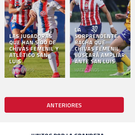
LA
LAS JUGADORAS
SORPRENDENTE
QUE HAN SIDO DE
RACHA QUE
CHIVAS FEMENIL Y
CHIVAS FEMENIL
ATLÉTICO SAN
BUSCARÁ AMPLIAR
LUIS
ANTE SAN LUIS
HACE 2 AÑOS
HACE 2 AÑOS
ANTERIORES