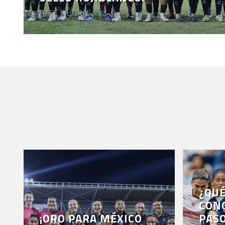
HACE 7 HORAS
¿QU
CONO
¡ORO PARA MÉXICO
PASO