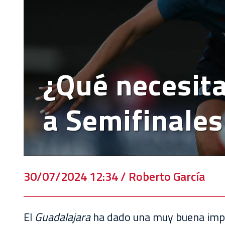
VENTA
DE
BOLETOS
CHIVABONOS
¿Qué necesita
EVENTOS
DEPORTIVOS
a Semifinale
REBAÑO
CHIVAS
TIENDA
CHIVAS
30/07/2024 12:34 / Roberto García
CHIVASTV
El
Guadalajara
ha dado una muy buena impr
ESTADIO