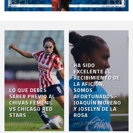
HA SIDO
EXCELENTE EL
RECIBIMIENTO DE
LA AFICIÓN,
LO QUE DEBES
SOMOS
SABER PREVIO AL
AFORTUNADOS.-
CHIVAS FEMENIL
JOAQUÍN MORENO
VS CHICAGO RED
Y JOSELYN DE LA
STARS
ROSA
HACE 2 AÑOS
HACE 2 AÑOS