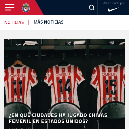
Patrocinado por
CHIVAS
MÁS NOTICIAS
NOTICIAS
CHIVAS
TAPATÍO
FEMENIL
NOTICIAS
VIDEOS
ESTADÍSTICAS
CALENDARIO
FOTOGALERÍA
EQUIPO
EL
¿EN QUÉ CIUDADES HA JUGADO CHIVAS
FEMENIL EN ESTADOS UNIDOS?
CLUB