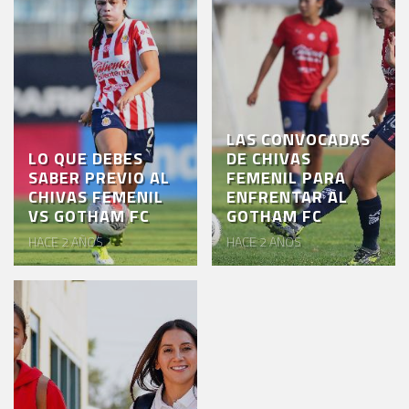
AKRON
TOUR
ESTADIO
AKRON
LAS CONVOCADAS
LO QUE DEBES
DE CHIVAS
SABER PREVIO AL
FEMENIL PARA
CHIVAS FEMENIL
ENFRENTAR AL
VS GOTHAM FC
GOTHAM FC
HACE 2 AÑOS
HACE 2 AÑOS