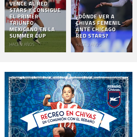
VENCE AL RED
STARS Y CONSIGUE
EL PRIMER
¿DÓNDE VER A
TRIUNFO
CHIVAS FEMENIL
MEXICANO EN LA
ANTE CHICAGO
SUMMER CUP
RED STARS?
HACE 2 AÑOS
HACE 2 AÑOS