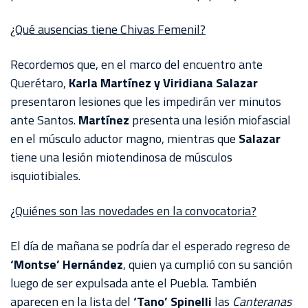
AKRON
¿Qué ausencias tiene Chivas Femenil?
TOUR
ESTADIO
Recordemos que, en el marco del encuentro ante
AKRON
Querétaro,
Karla Martínez y Viridiana Salazar
presentaron lesiones que les impedirán ver minutos
ante Santos.
Martínez
presenta una lesión miofascial
en el músculo aductor magno, mientras que
Salazar
tiene una lesión miotendinosa de músculos
isquiotibiales.
¿Quiénes son las novedades en la convocatoria?
El día de mañana se podría dar el esperado regreso de
‘Montse’ Hernández
, quien ya cumplió con su sanción
luego de ser expulsada ante el Puebla. También
aparecen en la lista del
‘Tano’ Spinelli
las
Canteranas