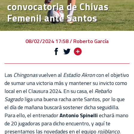
convocatoria de Chivas
VENTA
Femenil ante Santos
DE
BOLETOS
CHIVABONOS
08/02/2024 17:58 / Roberto García
EVENTOS
DEPORTIVOS
REBAÑO
Las
Chingonas
vuelven al
Estadio Akron
con el objetivo
CHIVAS
de sumar una victoria más y mantener su invicto como
local en el Clausura 2024. En su casa, el
Rebaño
TIENDA
Sagrado
liga una buena racha ante Santos, por lo que
CHIVAS
el día de mañana buscará sostener dicha seguidilla.
Para ello, el entrenador
Antonio Spinelli
echará mano
CHIVASTV
de 20 jugadoras para dicho encuentro, y aquí te
ESTADIO
presentamos las novedades en el equipo
rojiblanco
.