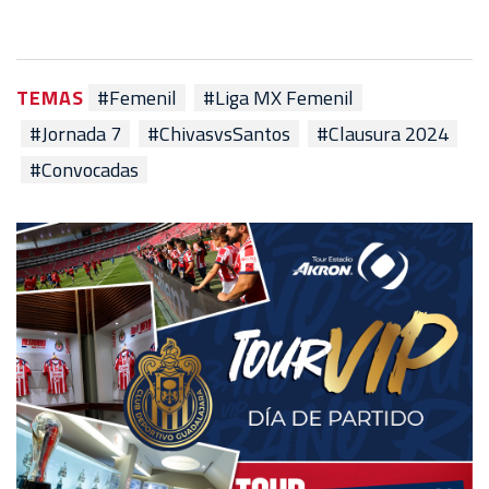
TEMAS
#Femenil
#Liga MX Femenil
#Jornada 7
#ChivasvsSantos
#Clausura 2024
#Convocadas