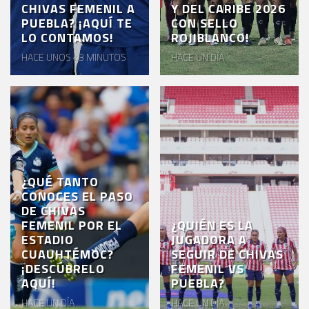
CHIVAS FEMENIL A
Y DEL CARIBE 2026
PUEBLA? ¡AQUÍ TE
CON SELLO
LO CONTAMOS!
ROJIBLANCO!
HACE UNOS 43 MINUTOS
HACE UN DÍA
¿QUÉ TANTO
CONOCES EL PASO
DE CHIVAS
FEMENIL POR EL
¿QUIÉN ES LA
ESTADIO
JUGADORA A
CUAUHTÉMOC?
SEGUIR DE CHIVAS
¡DESCÚBRELO
FEMENIL VS
AQUÍ!
PUEBLA?
HACE UN DÍA
HACE UN DÍA