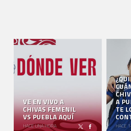
¿QUI
CUÁ
CHIV
VE EN VIVO A
A PU
CHIVAS FEMENIL
TE L
VS PUEBLA AQUÍ
CON
HACE UNA HORA
HACE 1