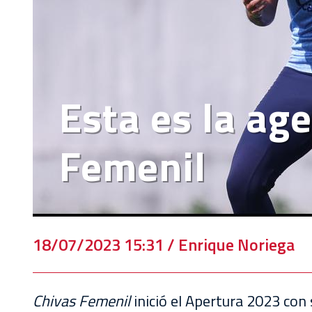
VENTA
DE
BOLETOS
CHIVABONOS
Esta es la ag
EVENTOS
DEPORTIVOS
Femenil
REBAÑO
CHIVAS
TIENDA
CHIVAS
18/07/2023 15:31 / Enrique Noriega
CHIVASTV
Chivas Femenil
inició el Apertura 2023 con 
ESTADIO