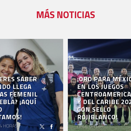
MÁS NOTICIAS
ERES SABER
¡ORO PARA MÉXI
NDO LLEGA
EN LOS JUEGOS
AS FEMENIL
CENTROAMERIC
EBLA? ¡AQUÍ
Y DEL CARIBE 20
O
CON SELLO
TAMOS!
ROJIBLANCO!
4 HORAS
HACE UN DÍA