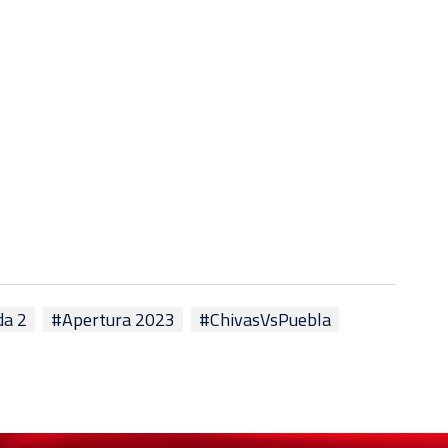
da 2
#Apertura 2023
#ChivasVsPuebla