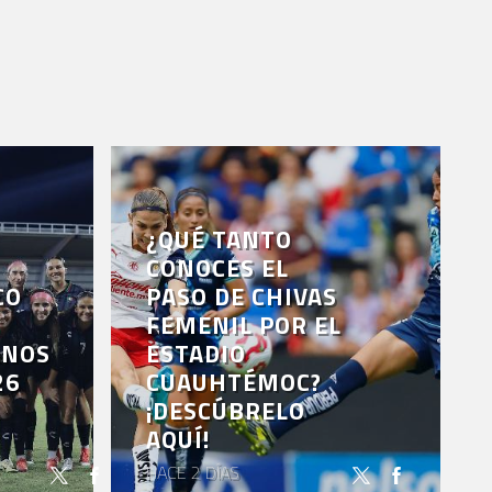
¿QUÉ TANTO
CONOCES EL
CO
PASO DE CHIVAS
FEMENIL POR EL
ANOS
ESTADIO
26
CUAUHTÉMOC?
¡DESCÚBRELO
AQUÍ!
HACE 2 DÍAS