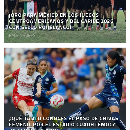
¡ORO PARA MÉXICO EN LOS JUEGOS
CENTROAMERICANOS Y DEL CARIBE 2026
CON SELLO ROJIBLANCO!
HACE 5 HORAS
¿QUÉ TANTO CONOCES EL PASO DE CHIVAS
FEMENIL POR EL ESTADIO CUAUHTÉMOC?