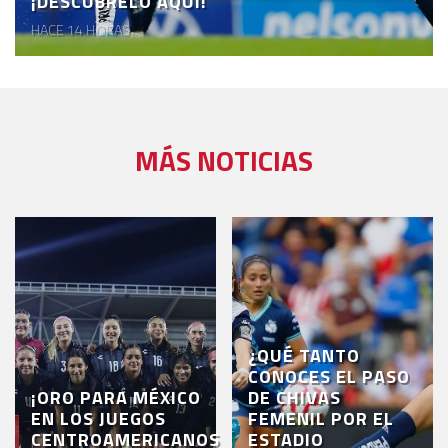
¡DESCÚBRELO AQUÍ!
HACE 14 HORAS
MÁS NOTICIAS
¿QUÉ TANTO
CONOCES EL PASO
¡ORO PARA MÉXICO
DE CHIVAS
EN LOS JUEGOS
FEMENIL POR EL
CENTROAMERICANOS
ESTADIO