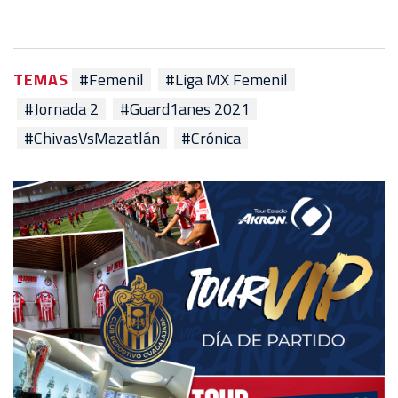
TEMAS
#Femenil
#Liga MX Femenil
#Jornada 2
#Guard1anes 2021
#ChivasVsMazatlán
#Crónica