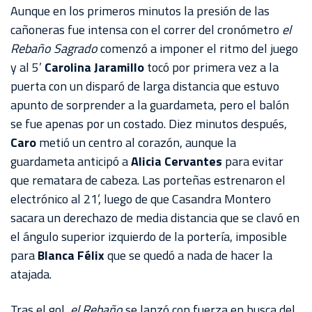
AKRON
Aunque en los primeros minutos la presión de las
cañoneras fue intensa con el correr del cronómetro
el
TOUR
Rebaño Sagrado
comenzó a imponer el ritmo del juego
ESTADIO
y al 5’
Carolina Jaramillo
tocó por primera vez a la
AKRON
puerta con un disparó de larga distancia que estuvo
apunto de sorprender a la guardameta, pero el balón
se fue apenas por un costado. Diez minutos después,
Caro
metió un centro al corazón, aunque la
guardameta anticipó a
Alicia Cervantes
para evitar
que rematara de cabeza. Las porteñas estrenaron el
electrónico al 21’, luego de que Casandra Montero
sacara un derechazo de media distancia que se clavó en
el ángulo superior izquierdo de la portería, imposible
para
Blanca Félix
que se quedó a nada de hacer la
atajada.
Tras el gol,
el Rebaño
se lanzó con fuerza en busca del