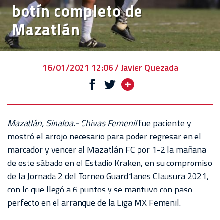
botín completo de
VENTA
Mazatlán
DE
BOLETOS
CHIVABONOS
16/01/2021 12:06 / Javier Quezada
EVENTOS
DEPORTIVOS
REBAÑO
Mazatlán, Sinaloa
.- Chivas Femenil
fue paciente y
CHIVAS
mostró el arrojo necesario para poder regresar en el
marcador y vencer al Mazatlán FC por 1-2 la mañana
TIENDA
de este sábado en el Estadio Kraken, en su compromiso
CHIVAS
de la Jornada 2 del Torneo Guard1anes Clausura 2021,
con lo que llegó a 6 puntos y se mantuvo con paso
CHIVASTV
perfecto en el arranque de la Liga MX Femenil.
ESTADIO