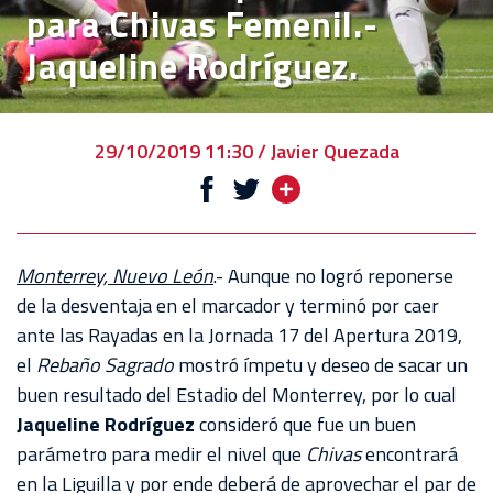
para Chivas Femenil.-
VENTA
Jaqueline Rodríguez.
DE
BOLETOS
CHIVABONOS
29/10/2019 11:30 / Javier Quezada
EVENTOS
DEPORTIVOS
REBAÑO
Monterrey, Nuevo León
.- Aunque no logró reponerse
CHIVAS
de la desventaja en el marcador y terminó por caer
ante las Rayadas en la Jornada 17 del Apertura 2019,
TIENDA
el
Rebaño Sagrado
mostró ímpetu y deseo de sacar un
CHIVAS
buen resultado del Estadio del Monterrey, por lo cual
Jaqueline Rodríguez
consideró que fue un buen
CHIVASTV
parámetro para medir el nivel que
Chivas
encontrará
ESTADIO
en la Liguilla y por ende deberá de aprovechar el par de