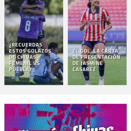
¿RECUERDAS
ESTOS GOLAZOS
EL GOL, LA CARTA
DE CHIVAS
DE PRESENTACIÓN
FEMENIL VS
DE JASMINE
PUEBLA?
CASAREZ
HACE 10 HORAS
HACE UN DÍA