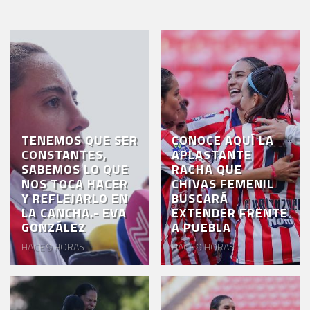
TENEMOS QUE SER
CONOCE AQUÍ LA
CONSTANTES,
APLASTANTE
SABEMOS LO QUE
RACHA QUE
NOS TOCA HACER
CHIVAS FEMENIL
Y REFLEJARLO EN
BUSCARÁ
LA CANCHA.- EVA
EXTENDER FRENTE
GONZÁLEZ
A PUEBLA
HACE 9 HORAS
HACE 9 HORAS