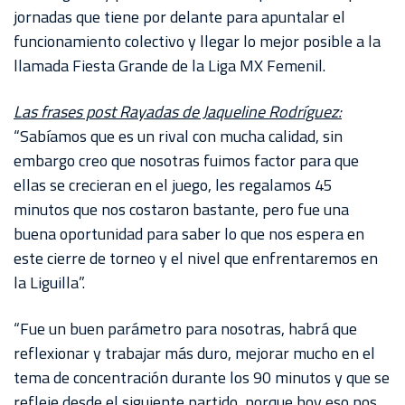
AKRON
jornadas que tiene por delante para apuntalar el
funcionamiento colectivo y llegar lo mejor posible a la
TOUR
llamada Fiesta Grande de la Liga MX Femenil.
ESTADIO
AKRON
Las frases post Rayadas de Jaqueline Rodríguez:
“Sabíamos que es un rival con mucha calidad, sin
embargo creo que nosotras fuimos factor para que
ellas se crecieran en el juego, les regalamos 45
minutos que nos costaron bastante, pero fue una
buena oportunidad para saber lo que nos espera en
este cierre de torneo y el nivel que enfrentaremos en
la Liguilla”.
“Fue un buen parámetro para nosotras, habrá que
reflexionar y trabajar más duro, mejorar mucho en el
tema de concentración durante los 90 minutos y que se
refleje desde el siguiente partido, porque hoy eso nos