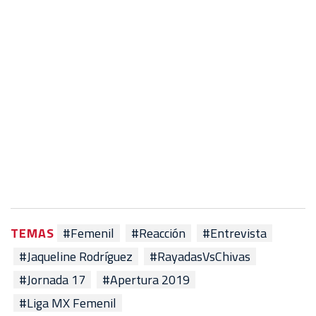
TEMAS
#Femenil
#Reacción
#Entrevista
#Jaqueline Rodríguez
#RayadasVsChivas
#Jornada 17
#Apertura 2019
#Liga MX Femenil