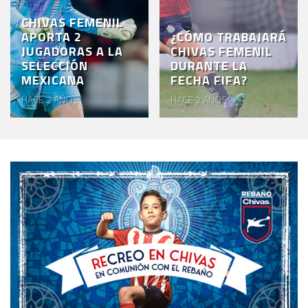
CHIVAS FEMENIL
APORTA 2
¿CÓMO TRABAJARÁ
JUGADORAS A LA
CHIVAS FEMENIL
SELECCIÓN
DURANTE LA
MEXICANA
FECHA FIFA?
HACE 2 AÑOS
HACE 2 AÑOS