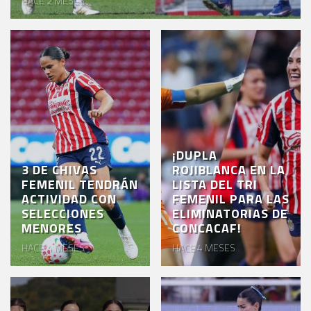
HACE 2 MESES
VENTA
DE
BOLETOS
CHIVABONOS
EVENTOS
DEPORTIVOS
¡DUPLA
REBAÑO
3 DE CHIVAS
ROJIBLANCA EN LA
FEMENIL TENDRÁN
LISTA DEL TRI
CHIVAS
ACTIVIDAD CON
FEMENIL PARA LAS
SELECCIONES
ELIMINATORIAS DE
TIENDA
MENORES
CONCACAF!
CHIVAS
HACE 4 MESES
HACE 4 MESES
CHIVASTV
ESTADIO