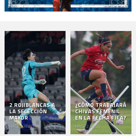
2 ROJIBLANCAS A
¿CÓMO TRABAJARÁ
LA SELECCIÓN
CHIVAS FEMENIL
MAYOR
EN LA FECHA FIFA?
HACE 2 AÑOS
HACE 2 AÑOS