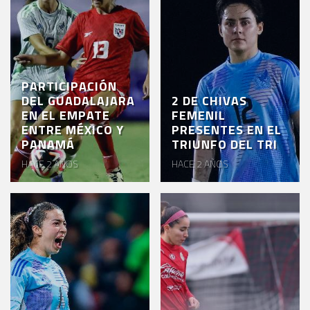
PARTICIPACIÓN
DEL GUADALAJARA
2 DE CHIVAS
EN EL EMPATE
FEMENIL
ENTRE MÉXICO Y
PRESENTES EN EL
PANAMÁ
TRIUNFO DEL TRI
HACE 2 AÑOS
HACE 2 AÑOS