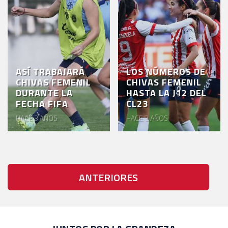
ASÍ TRABAJARÁ
LOS NÚMEROS DE
CHIVAS FEMENIL
CHIVAS FEMENIL
DURANTE LA
HASTA LA J12 DEL
FECHA FIFA
CL23
HACE 3 AÑOS
HACE 3 AÑOS
ANTERIORES