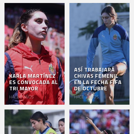
ASÍ TRABAJARÁ
KARLA MARTÍNEZ
CHIVAS FEMENIL
ES CONVOCADA AL
EN LA FECHA FIFA
TRI MAYOR
DE OCTUBRE
HACE 2 AÑOS
HACE 3 AÑOS