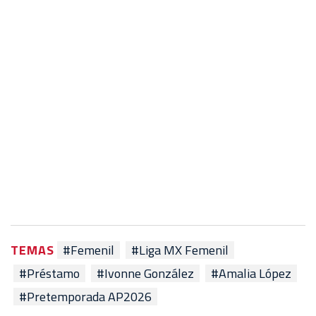
TEMAS
#Femenil
#Liga MX Femenil
#Préstamo
#Ivonne González
#Amalia López
#Pretemporada AP2026