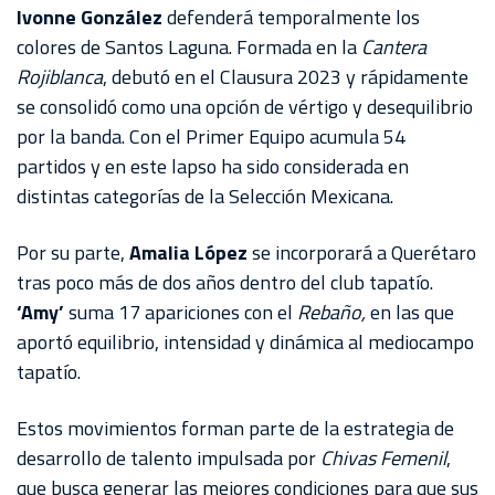
AKRON
Ivonne González
defenderá temporalmente los
colores de Santos Laguna. Formada en la
Cantera
TOUR
Rojiblanca
, debutó en el Clausura 2023 y rápidamente
ESTADIO
se consolidó como una opción de vértigo y desequilibrio
AKRON
por la banda. Con el Primer Equipo acumula 54
partidos y en este lapso ha sido considerada en
distintas categorías de la Selección Mexicana.
Por su parte,
Amalia López
se incorporará a Querétaro
tras poco más de dos años dentro del club tapatío.
‘Amy’
suma 17 apariciones con el
Rebaño,
en las que
aportó equilibrio, intensidad y dinámica al mediocampo
tapatío.
Estos movimientos forman parte de la estrategia de
desarrollo de talento impulsada por
Chivas Femenil
,
que busca generar las mejores condiciones para que sus