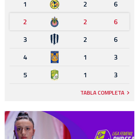
1
2
6
2
2
6
3
2
6
4
1
3
5
1
3
TABLA COMPLETA