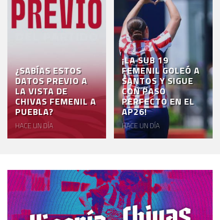
¡LA SUB 19
¿SABÍAS ESTOS
FEMENIL GOLEÓ A
DATOS PREVIO A
SANTOS Y SIGUE
LA VISTA DE
CON PASO
CHIVAS FEMENIL A
PERFECTO EN EL
PUEBLA?
AP26!
HACE UN DÍA
HACE UN DÍA