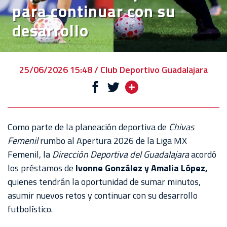
para continuar con su
VENTA
desarrollo
DE
BOLETOS
CHIVABONOS
25/06/2026 15:48 / Club Deportivo Guadalajara
EVENTOS
DEPORTIVOS
REBAÑO
Como parte de la planeación deportiva de
Chivas
CHIVAS
Femenil
rumbo al Apertura 2026 de la Liga MX
Femenil, la
Dirección Deportiva del Guadalajara
acordó
TIENDA
los préstamos de
Ivonne González y Amalia López,
CHIVAS
quienes tendrán la oportunidad de sumar minutos,
asumir nuevos retos y continuar con su desarrollo
CHIVASTV
futbolístico.
ESTADIO