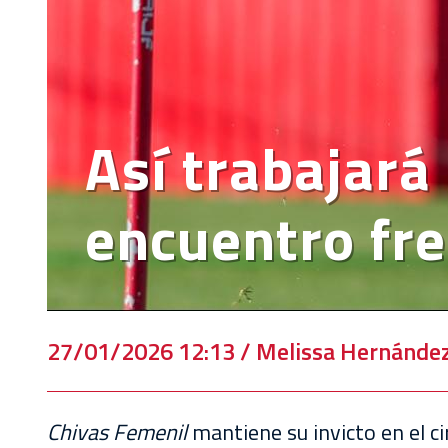
VENTA
DE
BOLETOS
CHIVABONOS
Así trabajará
EVENTOS
DEPORTIVOS
encuentro fre
REBAÑO
CHIVAS
TIENDA
CHIVAS
27/01/2026 12:13 / Melissa Hernánde
CHIVASTV
Chivas Femenil
mantiene su invicto en el ci
ESTADIO