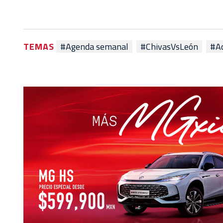
TEMAS
#Agenda semanal
#ChivasVsLeón
#Ac