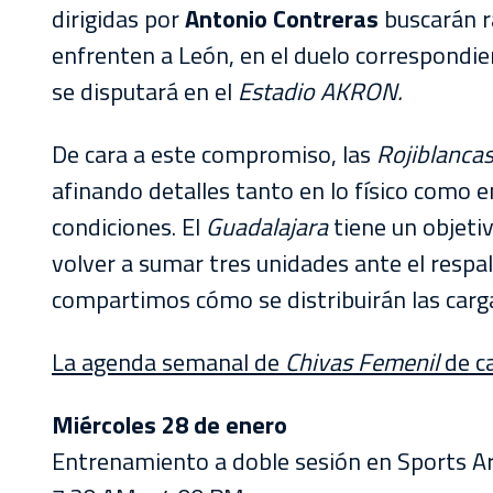
AKRON
dirigidas por
Antonio Contreras
buscarán r
enfrenten a León, en el duelo correspondie
TOUR
se disputará en el
Estadio AKRON.
ESTADIO
AKRON
De cara a este compromiso, las
Rojiblanca
afinando detalles tanto en lo físico como e
condiciones. El
Guadalajara
tiene un objetiv
volver a sumar tres unidades ante el respa
compartimos cómo se distribuirán las carga
La agenda semanal de
Chivas Femenil
de ca
Miércoles 28 de enero
Entrenamiento a doble sesión en Sports A