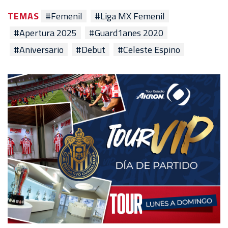
TEMAS
#Femenil
#Liga MX Femenil
#Apertura 2025
#Guard1anes 2020
#Aniversario
#Debut
#Celeste Espino