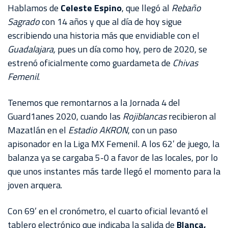
AKRON
Hablamos de
Celeste Espino
, que llegó al
Rebaño
Sagrado
con 14 años y que al día de hoy sigue
TOUR
escribiendo una historia más que envidiable con el
ESTADIO
Guadalajara,
pues un día como hoy, pero de 2020, se
AKRON
estrenó oficialmente como guardameta de
Chivas
Femenil
.
Tenemos que remontarnos a la Jornada 4 del
Guard1anes 2020, cuando las
Rojiblancas
recibieron al
Mazatlán en el
Estadio AKRON
, con un paso
apisonador en la Liga MX Femenil. A los 62’ de juego, la
balanza ya se cargaba 5-0 a favor de las locales, por lo
que unos instantes más tarde llegó el momento para la
joven arquera.
Con 69’ en el cronómetro, el cuarto oficial levantó el
tablero electrónico que indicaba la salida de
Blanca,