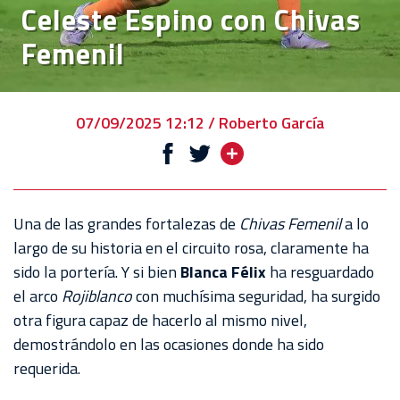
Celeste Espino con Chivas
VENTA
Femenil
DE
BOLETOS
CHIVABONOS
07/09/2025 12:12 / Roberto García
EVENTOS
DEPORTIVOS
REBAÑO
Una de las grandes fortalezas de
Chivas Femenil
a lo
CHIVAS
largo de su historia en el circuito rosa, claramente ha
sido la portería. Y si bien
Blanca Félix
ha resguardado
TIENDA
el arco
Rojiblanco
con muchísima seguridad, ha surgido
CHIVAS
otra figura capaz de hacerlo al mismo nivel,
demostrándolo en las ocasiones donde ha sido
CHIVASTV
requerida.
ESTADIO