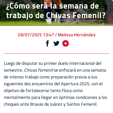
¿Cómo será la semana de
VENTA
trabajo de Chivas Femenil?
DE
BOLETOS
CHIVABONOS
28/07/2025 13:47 / Melissa Hernández
EVENTOS
DEPORTIVOS
REBAÑO
Luego de disputar su primer duelo internacional del
CHIVAS
semestre,
Chivas Femenil
se enfocará en una semana
de intenso trabajo como preparación previa a sus
TIENDA
siguientes dos encuentros del Apertura 2025, con el
CHIVAS
objetivo de fortalecerse tanto física como
mentalmente para llegar en óptimas condiciones a los
CHIVASTV
choques ante Bravas de Juárez y Santos Femenil.
ESTADIO