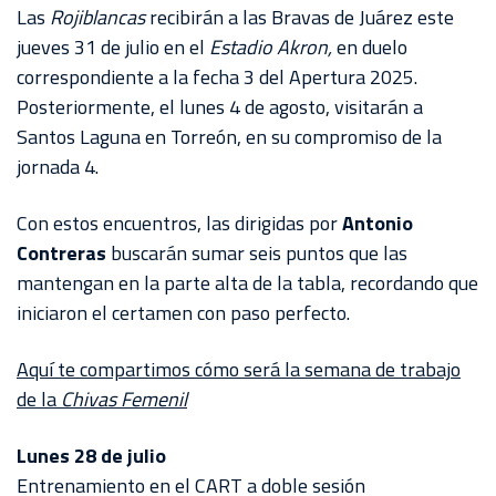
AKRON
Las
Rojiblancas
recibirán a las Bravas de Juárez este
jueves 31 de julio en el
Estadio Akron,
en duelo
TOUR
correspondiente a la fecha 3 del Apertura 2025.
ESTADIO
Posteriormente, el lunes 4 de agosto, visitarán a
AKRON
Santos Laguna en Torreón, en su compromiso de la
jornada 4.
Con estos encuentros, las dirigidas por
Antonio
Contreras
buscarán sumar seis puntos que las
mantengan en la parte alta de la tabla, recordando que
iniciaron el certamen con paso perfecto.
Aquí te compartimos cómo será la semana de trabajo
de la
Chivas Femenil
Lunes 28 de julio
Entrenamiento en el CART a doble sesión