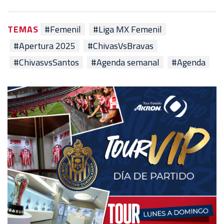
TEMAS
#Femenil
#Liga MX Femenil
#Apertura 2025
#ChivasVsBravas
#ChivasvsSantos
#Agenda semanal
#Agenda