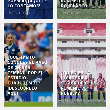
PUEBLA? ¡AQUÍ TE
CON SELLO
LO CONTAMOS!
ROJIBLANCO!
HACE 4 HORAS
HACE UN DÍA
¿QUÉ TANTO
CONOCES EL PASO
DE CHIVAS
FEMENIL POR EL
¿QUIÉN ES LA
ESTADIO
JUGADORA A
CUAUHTÉMOC?
SEGUIR DE CHIVAS
¡DESCÚBRELO
FEMENIL VS
AQUÍ!
PUEBLA?
HACE UN DÍA
HACE UN DÍA