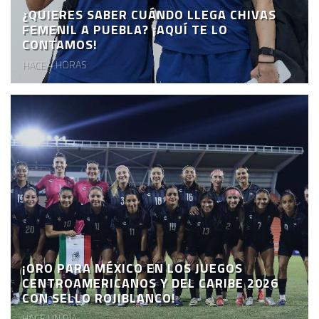
¿QUIERES SABER CUÁNDO LLEGA CHIVAS
FEMENIL A PUEBLA? ¡AQUÍ TE LO
CONTAMOS!
HACE 4 HORAS
¡ORO PARA MÉXICO EN LOS JUEGOS
CENTROAMERICANOS Y DEL CARIBE 2026
CON SELLO ROJIBLANCO!
HACE UN DÍA