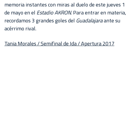
AKRON
memoria instantes con miras al duelo de este jueves 1
de mayo en el
Estadio AKRON
. Para entrar en materia,
TOUR
recordamos 3 grandes goles del
Guadalajara
ante su
ESTADIO
acérrimo rival.
AKRON
Tania Morales / Semifinal de Ida / Apertura 2017