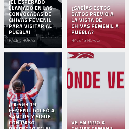
¡EL ESPERADO
LLAMADO EN LAS
¿SABÍAS ESTOS
CONVOCADAS DE
DATOS PREVIO A
CHIVAS FEMENIL
LA VISTA DE
PARA VISITAR AL
CHIVAS FEMENIL A
PUEBLA!
PUEBLA?
HACE 5 HORAS
HACE 13 HORAS
¡LA SUB 19
FEMENIL GOLEÓ A
SANTOS Y SIGUE
CON PASO
VE EN VIVO A
PERFECTO EN EL
CHIVAS FEMENIL