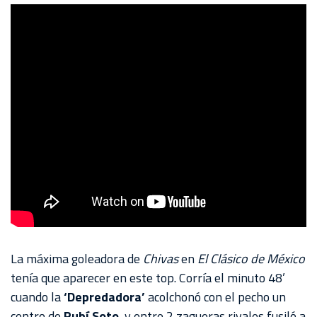
La máxima goleadora de
Chivas
en
El Clásico de México
tenía que aparecer en este top. Corría el minuto 48’
cuando la
‘Depredadora’
acolchonó con el pecho un
centro de
Rubí Soto
, y entre 2 zagueras rivales fusiló a