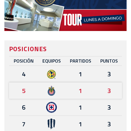
POSICIONES
POSICIÓN
EQUIPOS
PARTIDOS
PUNTOS
4
1
3
5
1
3
6
1
3
7
1
3