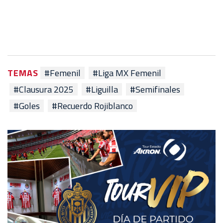
TEMAS
#Femenil
#Liga MX Femenil
#Clausura 2025
#Liguilla
#Semifinales
#Goles
#Recuerdo Rojiblanco