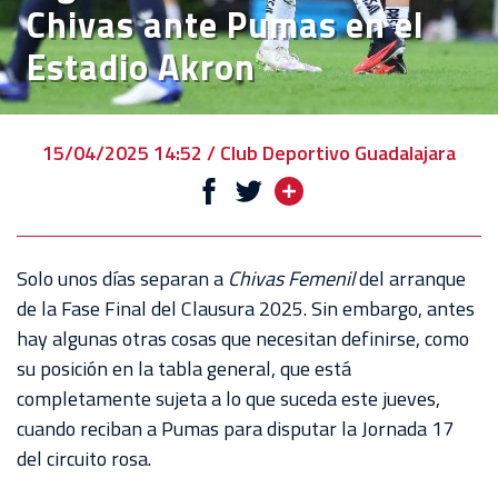
Chivas ante Pumas en el
VENTA
Estadio Akron
DE
BOLETOS
CHIVABONOS
15/04/2025 14:52 / Club Deportivo Guadalajara
EVENTOS
DEPORTIVOS
REBAÑO
Solo unos días separan a
Chivas Femenil
del arranque
CHIVAS
de la Fase Final del Clausura 2025. Sin embargo, antes
hay algunas otras cosas que necesitan definirse, como
TIENDA
su posición en la tabla general, que está
CHIVAS
completamente sujeta a lo que suceda este jueves,
cuando reciban a Pumas para disputar la Jornada 17
CHIVASTV
del circuito rosa.
ESTADIO