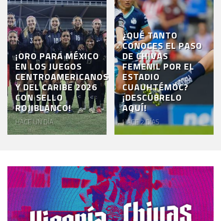
¿QUÉ TANTO
CONOCES EL PASO
¡ORO PARA MÉXICO
DE CHIVAS
EN LOS JUEGOS
FEMENIL POR EL
CENTROAMERICANOS
ESTADIO
Y DEL CARIBE 2026
CUAUHTÉMOC?
CON SELLO
¡DESCÚBRELO
ROJIBLANCO!
AQUÍ!
HACE UN DÍA
HACE 2 DÍAS