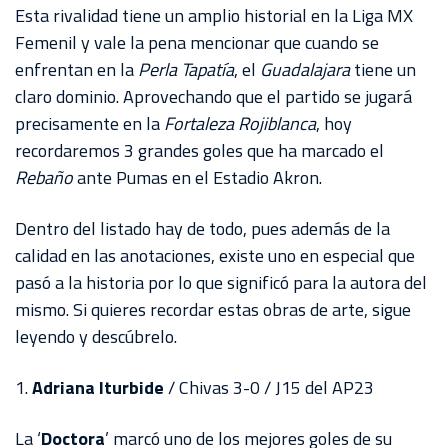
AKRON
Esta rivalidad tiene un amplio historial en la Liga MX
Femenil y vale la pena mencionar que cuando se
TOUR
enfrentan en la
Perla Tapatía
, el
Guadalajara
tiene un
ESTADIO
claro dominio. Aprovechando que el partido se jugará
AKRON
precisamente en la
Fortaleza
Rojiblanca
, hoy
recordaremos 3 grandes goles que ha marcado el
Rebaño
ante Pumas en el Estadio Akron.
Dentro del listado hay de todo, pues además de la
calidad en las anotaciones, existe uno en especial que
pasó a la historia por lo que significó para la autora del
mismo. Si quieres recordar estas obras de arte, sigue
leyendo y descúbrelo.
1.
Adriana Iturbide
/ Chivas 3-0 / J15 del AP23
La ‘
Doctora
’ marcó uno de los mejores goles de su