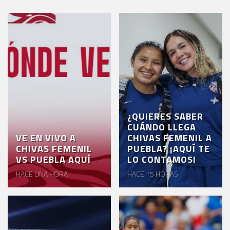
¿QUIERES SABER
CUÁNDO LLEGA
VE EN VIVO A
CHIVAS FEMENIL A
CHIVAS FEMENIL
PUEBLA? ¡AQUÍ TE
VS PUEBLA AQUÍ
LO CONTAMOS!
HACE UNA HORA
HACE 15 HORAS