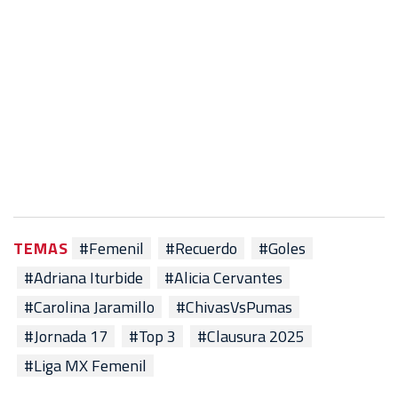
TEMAS
#Femenil
#Recuerdo
#Goles
#Adriana Iturbide
#Alicia Cervantes
#Carolina Jaramillo
#ChivasVsPumas
#Jornada 17
#Top 3
#Clausura 2025
#Liga MX Femenil