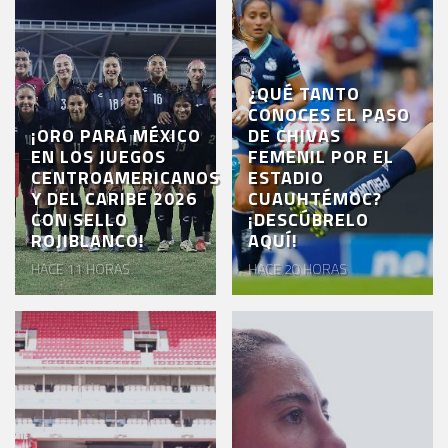
¿QUÉ TANTO
CONOCES EL PASO
¡ORO PARA MÉXICO
DE CHIVAS
EN LOS JUEGOS
FEMENIL POR EL
CENTROAMERICANOS
ESTADIO
Y DEL CARIBE 2026
CUAUHTÉMOC?
CON SELLO
¡DESCÚBRELO
ROJIBLANCO!
AQUÍ!
HACE 11 HORAS
HACE 20 HORAS