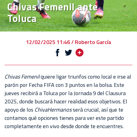
Chivas Femenil ante
VENTA
Toluca
DE
BOLETOS
CHIVABONOS
12/02/2025 11:46 / Roberto García
EVENTOS
DEPORTIVOS
REBAÑO
Chivas Femenil
quiere ligar triunfos como local e irse al
CHIVAS
parón por Fecha FIFA con 3 puntos en la bolsa. Este
jueves recibirá a Toluca por la Jornada 9 del Clausura
TIENDA
2025, donde buscará hacer realidad esos objetivos. El
CHIVAS
apoyo de los
ChivaHermanos
será crucial, así que te
contamos qué opciones tienes para ver este partido
CHIVASTV
completamente en vivo desde donde te encuentres.
ESTADIO