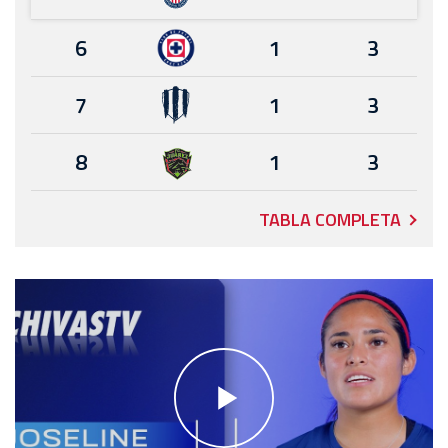
6
1
3
7
1
3
8
1
3
TABLA COMPLETA