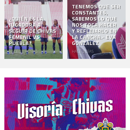
TENEMOS QUE SER
CONSTANTES,
¿QUIÉN ES LA
SABEMOS LO QUE
JUGADORA A
NOS TOCA HACER
SEGUIR DE CHIVAS
Y REFLEJARLO EN
FEMENIL VS
LA CANCHA.- EVA
PUEBLA?
GONZÁLEZ
HACE 21 HORAS
HACE 2 DÍAS