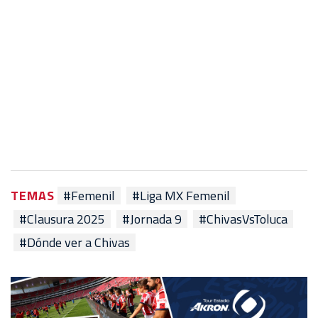
TEMAS
#Femenil
#Liga MX Femenil
#Clausura 2025
#Jornada 9
#ChivasVsToluca
#Dónde ver a Chivas