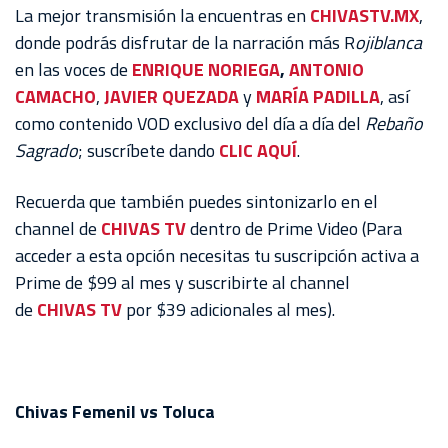
AKRON
La mejor transmisión la encuentras en
CHIVASTV.MX
,
donde podrás disfrutar de la narración más R
ojiblanca
TOUR
en las voces de
ENRIQUE NORIEGA
,
ANTONIO
ESTADIO
CAMACHO
,
JAVIER QUEZADA
y
MARÍA PADILLA
, así
AKRON
como contenido VOD exclusivo del día a día del
Rebaño
Sagrado
; suscríbete dando
CLIC AQUÍ
.
Recuerda que también puedes sintonizarlo en el
channel de
CHIVAS TV
dentro de Prime Video (Para
acceder a esta opción necesitas tu suscripción activa a
Prime de $99 al mes y suscribirte al channel
de
CHIVAS TV
por $39 adicionales al mes).
Chivas Femenil vs Toluca