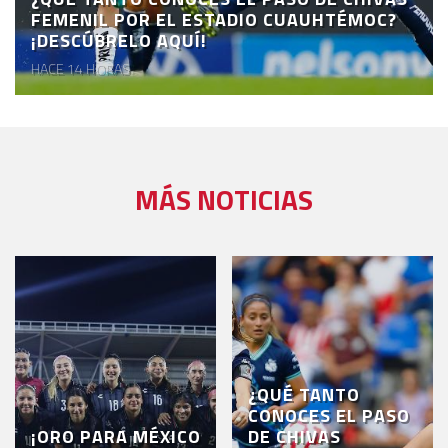
FEMENIL POR EL ESTADIO CUAUHTÉMOC?
¡DESCÚBRELO AQUÍ!
HACE 14 HORAS
MÁS NOTICIAS
¿QUÉ TANTO
CONOCES EL PASO
¡ORO PARA MÉXICO
DE CHIVAS