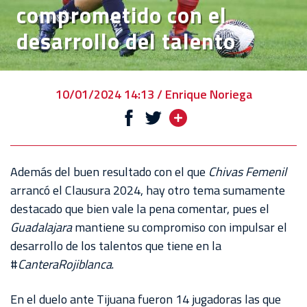
comprometido con el
VENTA
desarrollo del talento
DE
BOLETOS
CHIVABONOS
10/01/2024 14:13 / Enrique Noriega
EVENTOS
DEPORTIVOS
REBAÑO
Además del buen resultado con el que
Chivas Femenil
CHIVAS
arrancó el Clausura 2024, hay otro tema sumamente
destacado que bien vale la pena comentar, pues el
TIENDA
Guadalajara
mantiene su compromiso con impulsar el
CHIVAS
desarrollo de los talentos que tiene en la
#
CanteraRojiblanca
.
CHIVASTV
ESTADIO
En el duelo ante Tijuana fueron 14 jugadoras las que