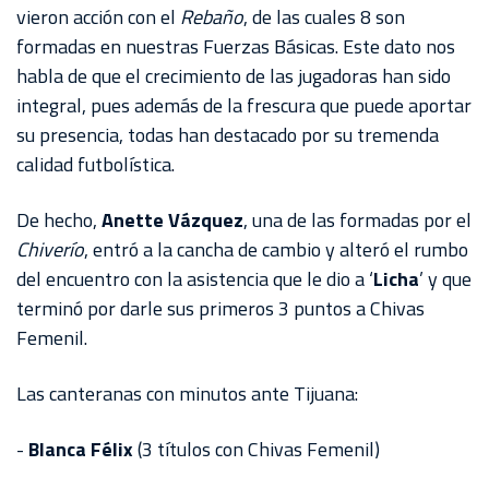
AKRON
vieron acción con el
Rebaño
, de las cuales 8 son
formadas en nuestras Fuerzas Básicas. Este dato nos
TOUR
habla de que el crecimiento de las jugadoras han sido
ESTADIO
integral, pues además de la frescura que puede aportar
AKRON
su presencia, todas han destacado por su tremenda
calidad futbolística.
De hecho,
Anette Vázquez
, una de las formadas por el
Chiverío
, entró a la cancha de cambio y alteró el rumbo
del encuentro con la asistencia que le dio a ‘
Licha
’ y que
terminó por darle sus primeros 3 puntos a Chivas
Femenil.
Las canteranas con minutos ante Tijuana:
-
Blanca Félix
(3 títulos con Chivas Femenil)