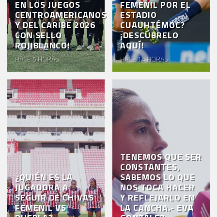
EN LOS JUEGOS
FEMENIL POR EL
CENTROAMERICANOS
ESTADIO
Y DEL CARIBE 2026
CUAUHTÉMOC?
CON SELLO
¡DESCÚBRELO
ROJIBLANCO!
AQUÍ!
HACE 5 HORAS
HACE 14 HORAS
TENEMOS QUE SER
CONSTANTES,
¿QUIÉN ES LA
SABEMOS LO QUE
JUGADORA A
NOS TOCA HACER
SEGUIR DE CHIVAS
Y REFLEJARLO EN
FEMENIL VS
LA CANCHA.- EVA