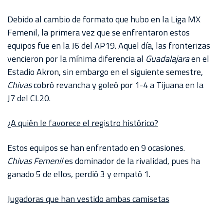
AKRON
Debido al cambio de formato que hubo en la Liga MX
TOUR
Femenil, la primera vez que se enfrentaron estos
ESTADIO
equipos fue en la J6 del AP19. Aquel día, las fronterizas
AKRON
vencieron por la mínima diferencia al
Guadalajara
en el
Estadio Akron, sin embargo en el siguiente semestre,
Chivas
cobró revancha y goleó por 1-4 a Tijuana en la
J7 del CL20.
¿A quién le favorece el registro histórico?
Estos equipos se han enfrentado en 9 ocasiones.
Chivas Femenil
es dominador de la rivalidad, pues ha
ganado 5 de ellos, perdió 3 y empató 1.
Jugadoras que han vestido ambas camisetas