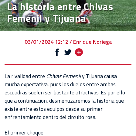
La historia entre Chivas
VENTA
Femenil y Tijuana
DE
BOLETOS
CHIVABONOS
03/01/2024 12:12 / Enrique Noriega
EVENTOS
DEPORTIVOS
REBAÑO
La rivalidad entre
Chivas Femenil
y Tijuana causa
CHIVAS
mucha expectativa, pues los duelos entre ambas
escuadras suelen ser bastante atractivos. Es por ello
TIENDA
que a continuación, desmenuzaremos la historia que
CHIVAS
existe entre estos equipos desde su primer
enfrentamiento dentro del circuito rosa.
CHIVASTV
ESTADIO
El primer choque