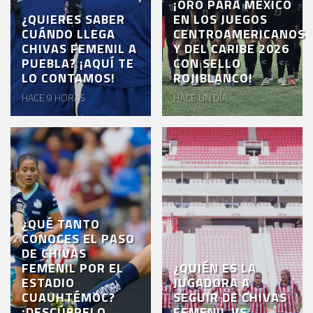
¡ORO PARA MÉXICO
¿QUIERES SABER
EN LOS JUEGOS
CUÁNDO LLEGA
CENTROAMERICANOS
CHIVAS FEMENIL A
Y DEL CARIBE 2026
PUEBLA? ¡AQUÍ TE
CON SELLO
LO CONTAMOS!
ROJIBLANCO!
HACE 9 HORAS
HACE UN DÍA
¿QUÉ TANTO
CONOCES EL PASO
DE CHIVAS
FEMENIL POR EL
¿QUIÉN ES LA
ESTADIO
JUGADORA A
CUAUHTÉMOC?
SEGUIR DE CHIVAS
¡DESCÚBRELO
FEMENIL VS