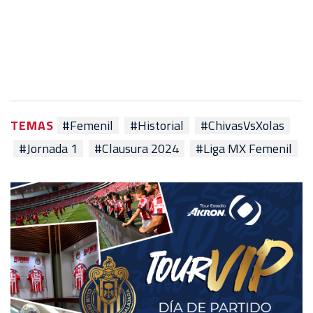
TEMAS
#Femenil
#Historial
#ChivasVsXolas
#Jornada 1
#Clausura 2024
#Liga MX Femenil