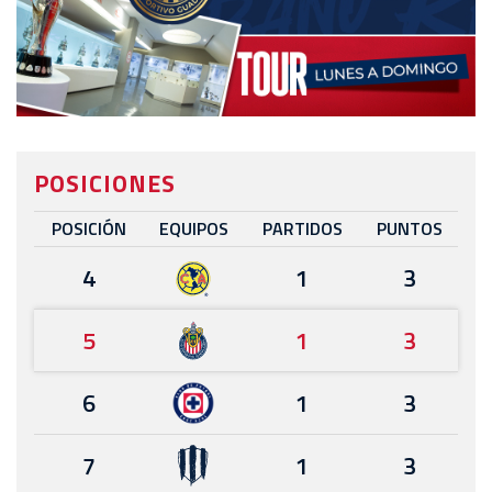
POSICIONES
POSICIÓN
EQUIPOS
PARTIDOS
PUNTOS
4
1
3
5
1
3
6
1
3
7
1
3