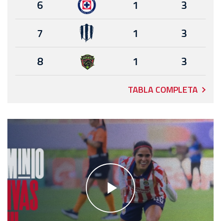
6
1
3
7
1
3
8
1
3
TABLA COMPLETA