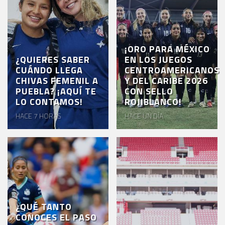
¡ORO PARA MÉXICO
¿QUIERES SABER
EN LOS JUEGOS
CUÁNDO LLEGA
CENTROAMERICANOS
CHIVAS FEMENIL A
Y DEL CARIBE 2026
PUEBLA? ¡AQUÍ TE
CON SELLO
LO CONTAMOS!
ROJIBLANCO!
HACE 7 HORAS
HACE UN DÍA
¿QUÉ TANTO
CONOCES EL PASO