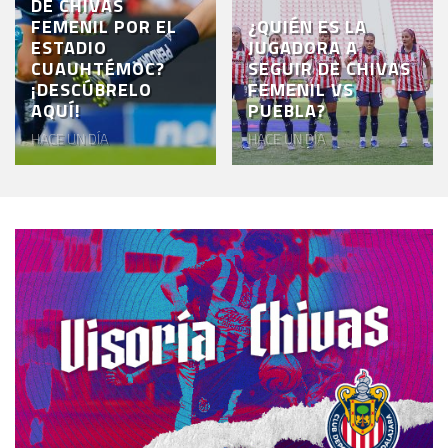
DE CHIVAS
FEMENIL POR EL
¿QUIÉN ES LA
ESTADIO
JUGADORA A
CUAUHTÉMOC?
SEGUIR DE CHIVAS
¡DESCÚBRELO
FEMENIL VS
AQUÍ!
PUEBLA?
HACE UN DÍA
HACE UN DÍA