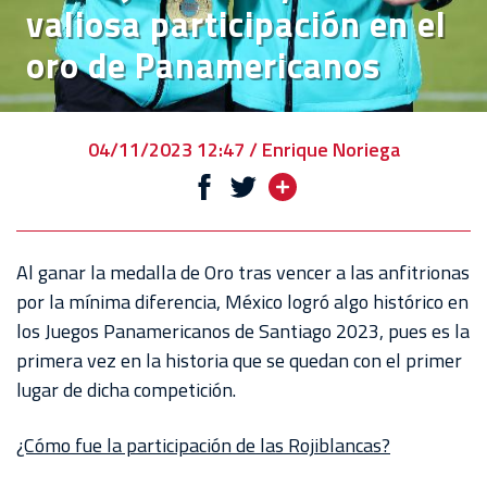
valiosa participación en el
VENTA
oro de Panamericanos
DE
BOLETOS
CHIVABONOS
04/11/2023 12:47 / Enrique Noriega
EVENTOS
DEPORTIVOS
REBAÑO
Al ganar la medalla de Oro tras vencer a las anfitrionas
CHIVAS
por la mínima diferencia, México logró algo histórico en
los Juegos Panamericanos de Santiago 2023, pues es la
TIENDA
primera vez en la historia que se quedan con el primer
CHIVAS
lugar de dicha competición.
CHIVASTV
¿Cómo fue la participación de las Rojiblancas?
ESTADIO