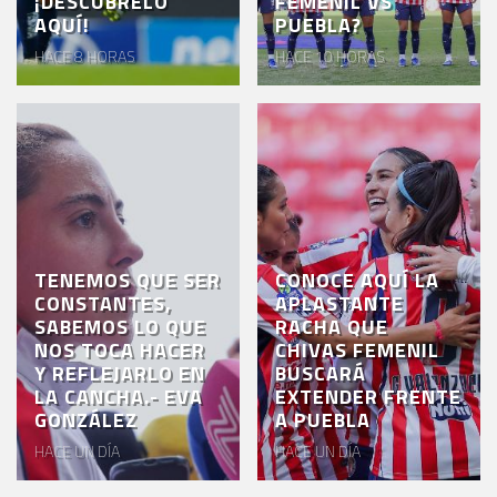
¡DESCÚBRELO
FEMENIL VS
AQUÍ!
PUEBLA?
HACE 8 HORAS
HACE 10 HORAS
TENEMOS QUE SER
CONOCE AQUÍ LA
CONSTANTES,
APLASTANTE
SABEMOS LO QUE
RACHA QUE
NOS TOCA HACER
CHIVAS FEMENIL
Y REFLEJARLO EN
BUSCARÁ
LA CANCHA.- EVA
EXTENDER FRENTE
GONZÁLEZ
A PUEBLA
HACE UN DÍA
HACE UN DÍA