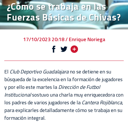
¿Cómo se trabaja en las
VENTA
Fuerzas Básicas de Chivas?
DE
BOLETOS
CHIVABONOS
17/10/2023 20:18 / Enrique Noriega
EVENTOS
DEPORTIVOS
REBAÑO
El
Club Deportivo Guadalajara
no se detiene en su
CHIVAS
búsqueda de la excelencia en la formación de jugadores
y por ello este martes la
Dirección de Futbol
TIENDA
Institucional
sostuvo una charla muy enriquecedora con
CHIVAS
los padres de varios jugadores de la
Cantera Rojiblanca
,
para explicarles detalladamente cómo se trabaja en su
CHIVASTV
formación integral.
ESTADIO