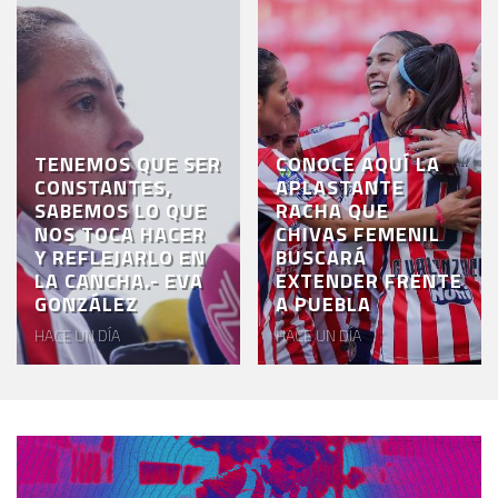
TENEMOS QUE SER
CONOCE AQUÍ LA
CONSTANTES,
APLASTANTE
SABEMOS LO QUE
RACHA QUE
NOS TOCA HACER
CHIVAS FEMENIL
Y REFLEJARLO EN
BUSCARÁ
LA CANCHA.- EVA
EXTENDER FRENTE
GONZÁLEZ
A PUEBLA
HACE UN DÍA
HACE UN DÍA