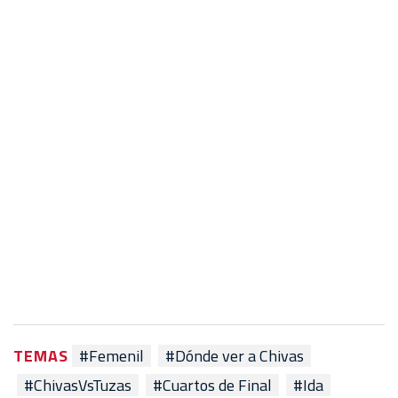
TEMAS
#Femenil
#Dónde ver a Chivas
#ChivasVsTuzas
#Cuartos de Final
#Ida