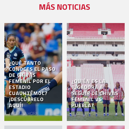
MÁS NOTICIAS
¿QUÉ TANTO
CONOCES EL PASO
DE CHIVAS
FEMENIL POR EL
¿QUIÉN ES LA
ESTADIO
JUGADORA A
CUAUHTÉMOC?
SEGUIR DE CHIVAS
¡DESCÚBRELO
FEMENIL VS
AQUÍ!
PUEBLA?
HACE UNA HORA
HACE 3 HORAS