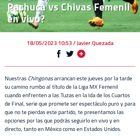
Pachuca vs Chivas Femenil
VENTA
en vivo?
DE
BOLETOS
CHIVABONOS
18/05/2023 10:53 / Javier Quezada
EVENTOS
DEPORTIVOS
REBAÑO
Nuestras
Chingonas
arrancan este jueves por la tarde
CHIVAS
su camino rumbo al título de la Liga MX Femenil
cuando enfrenten a las Tuzas en la Ida de los Cuartos
TIENDA
de Final, serie que promete ser espectáculo puro y para
CHIVAS
que no te pierdas este partido, te presentamos las
opciones por las que podrás seguirlo en vivo y en
CHIVASTV
directo, tanto en México como en Estados Unidos.
ESTADIO