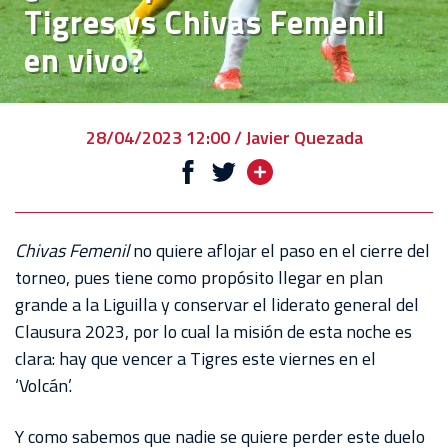
Tigres vs Chivas Femenil
VENTA
en vivo?
DE
BOLETOS
CHIVABONOS
28/04/2023 12:00 / Javier Quezada
EVENTOS
DEPORTIVOS
REBAÑO
Chivas Femenil
no quiere aflojar el paso en el cierre del
CHIVAS
torneo, pues tiene como propósito llegar en plan
grande a la Liguilla y conservar el liderato general del
TIENDA
Clausura 2023, por lo cual la misión de esta noche es
CHIVAS
clara: hay que vencer a Tigres este viernes en el
‘Volcán’.
CHIVASTV
ESTADIO
Y como sabemos que nadie se quiere perder este duelo