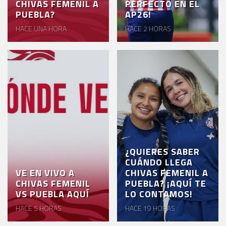
CHIVAS FEMENIL A
PERFECTO EN EL
PUEBLA?
AP26!
HACE UNA HORA
HACE 2 HORAS
¿QUIERES SABER
CUÁNDO LLEGA
VE EN VIVO A
CHIVAS FEMENIL A
CHIVAS FEMENIL
PUEBLA? ¡AQUÍ TE
VS PUEBLA AQUÍ
LO CONTAMOS!
HACE 5 HORAS
HACE 19 HORAS