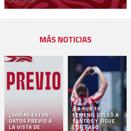
HACE 5 HORAS
MÁS NOTICIAS
¡LA SUB 19
¿SABÍAS ESTOS
FEMENIL GOLEÓ A
DATOS PREVIO A
SANTOS Y SIGUE
LA VISTA DE
CON PASO