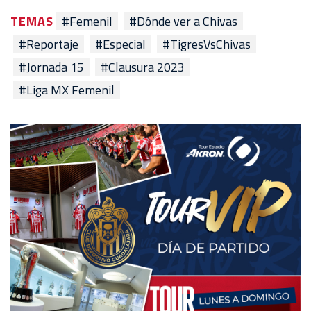
TEMAS
#Femenil
#Dónde ver a Chivas
#Reportaje
#Especial
#TigresVsChivas
#Jornada 15
#Clausura 2023
#Liga MX Femenil