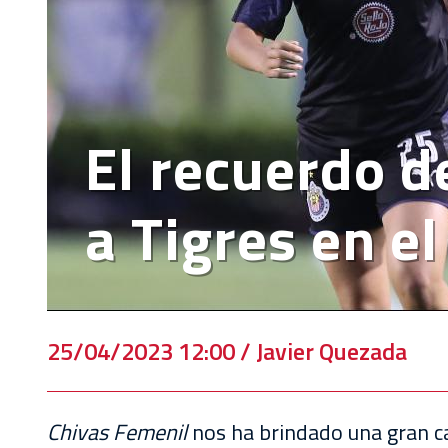
VENTA
DE
BOLETOS
CHIVABONOS
El recuerdo d
EVENTOS
DEPORTIVOS
a Tigres en el
REBAÑO
CHIVAS
TIENDA
CHIVAS
25/04/2023 12:00 / Javier Quezada
CHIVASTV
Chivas Femenil
nos ha brindado una gran 
ESTADIO