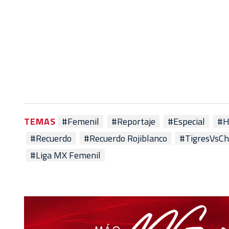
TEMAS
#Femenil
#Reportaje
#Especial
#H
#Recuerdo
#Recuerdo Rojiblanco
#TigresVsCh
#Liga MX Femenil