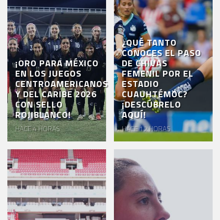
¿QUÉ TANTO
CONOCES EL PASO
¡ORO PARA MÉXICO
DE CHIVAS
EN LOS JUEGOS
FEMENIL POR EL
CENTROAMERICANOS
ESTADIO
Y DEL CARIBE 2026
CUAUHTÉMOC?
CON SELLO
¡DESCÚBRELO
ROJIBLANCO!
AQUÍ!
HACE 4 HORAS
HACE 12 HORAS