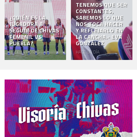
TENEMOS QUE SER
CONSTANTES,
¿QUIÉN ES LA
SABEMOS LO QUE
JUGADORA A
NOS TOCA HACER
SEGUIR DE CHIVAS
Y REFLEJARLO EN
FEMENIL VS
LA CANCHA.- EVA
PUEBLA?
GONZÁLEZ
HACE 14 HORAS
HACE UN DÍA