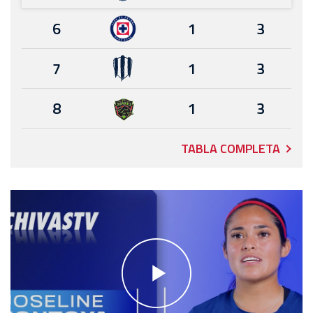
6
1
3
7
1
3
8
1
3
TABLA COMPLETA