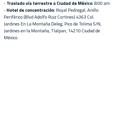
-
Traslado vía terrestre a Ciudad de México
: 8:00 am
AKRON
-
Hotel de concentración
: Royal Pedregal, Anillo
TOUR
Periférico (Blvd Adolfo Ruiz Cortines) 4363 Col.
ESTADIO
Jardines En La Montaña Deleg, Pico de Tolima S/N,
AKRON
Jardines en la Montaña, Tlalpan, 14210 Ciudad de
México.