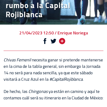
rumbo a la Capital
VENTA
Rojiblanca
DE
BOLETOS
CHIVABONOS
21/04/2023 12:50 / Enrique Noriega
EVENTOS
DEPORTIVOS
REBAÑO
Chivas Femenil
necesita ganar si pretende mantenerse
CHIVAS
en la cima de la tabla general, sin embargo la Jornada
14 no será para nada sencilla, ya que este sábado
TIENDA
visitará a Cruz Azul en la
#CapitalRojiblanca
.
CHIVAS
De hecho, las
Chingonas
ya están en camino y aquí te
CHIVASTV
contamos cuál será su itinerario en la Ciudad de México:
ESTADIO