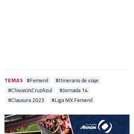
TEMAS
#Femenil
#Itinerario de viaje
#ChivasVsCruzAzul
#Jornada 14
#Clausura 2023
#Liga MX Femenil