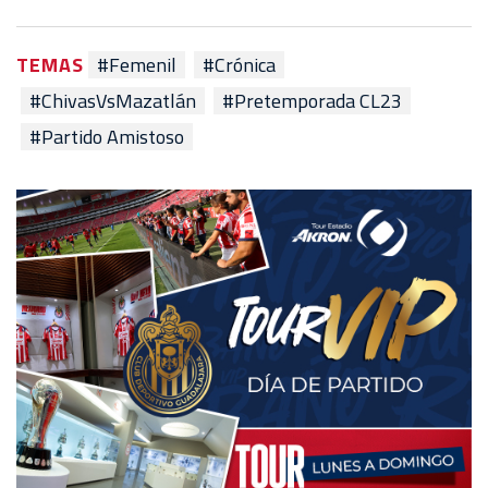
TEMAS
#Femenil
#Crónica
#ChivasVsMazatlán
#Pretemporada CL23
#Partido Amistoso