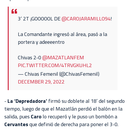
3’ 2T ¡GOOOOOL DE
@CAROJARAMILLO94
!
La Comandante ingresó al área, pasó a la
portera y adeeeentro
Chivas 2-0
@MAZATLANFEM
PIC.TWITTER.COM/4TRVGKUHL2
— Chivas Femenil (@ChivasFemenil)
DECEMBER 29, 2022
-
La ‘Depredadora’
firmó su doblete al 18’ del segundo
tiempo, luego de que el Mazatlán perdió el balón en la
salida, pues
Caro
lo recuperó y le puso un bombón a
Cervantes
que definió de derecha para poner el 3-0.