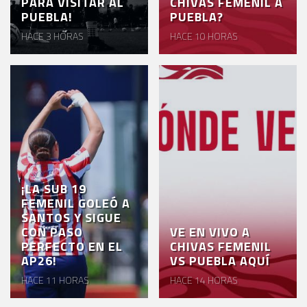
PARA VISITAR AL
CHIVAS FEMENIL A
PUEBLA!
PUEBLA?
HACE 3 HORAS
HACE 10 HORAS
¡LA SUB 19
FEMENIL GOLEÓ A
SANTOS Y SIGUE
CON PASO
VE EN VIVO A
PERFECTO EN EL
CHIVAS FEMENIL
AP26!
VS PUEBLA AQUÍ
HACE 11 HORAS
HACE 14 HORAS