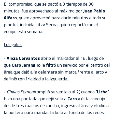
AKRON
El compromiso, que se pactó a 3 tiempos de 30
minutos, fue aprovechado al máximo por
Juan Pablo
TOUR
Alfaro
, quien aprovechó para darle minutos a todo su
ESTADIO
plantel, incluida Litzy Serna, quien reportó con el
AKRON
equipo esta semana.
Los goles:
-
Alicia Cervantes
abrió el marcador al 18’, luego de
que
Caro Jaramillo
le filtró un servicio por el centro del
área que dejó a la delantera sin marca frente al arco y
definió con frialdad a la izquierda.
-
Chivas Femenil
amplió su ventaja al 2’, cuando
‘Licha’
hizo una pantalla que dejó sola a
Caro
y ésta condujo
desde tres cuartos de cancha, ingresó al área y eludió a
la portera para mandar la bola al fondo de las redes.