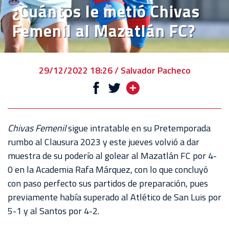
¿Cuántos le metió Chivas
VENTA
Femenil al Mazatlán FC?
DE
BOLETOS
CHIVABONOS
29/12/2022 18:26 / Salvador Pacheco
EVENTOS
DEPORTIVOS
REBAÑO
Chivas Femenil
sigue intratable en su Pretemporada
CHIVAS
rumbo al Clausura 2023 y este jueves volvió a dar
muestra de su poderío al golear al Mazatlán FC por 4-
TIENDA
0 en la Academia Rafa Márquez, con lo que concluyó
CHIVAS
con paso perfecto sus partidos de preparación, pues
previamente había superado al Atlético de San Luis por
CHIVASTV
5-1 y al Santos por 4-2.
ESTADIO