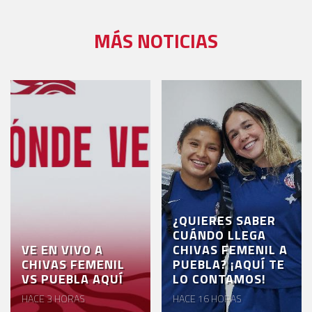
MÁS NOTICIAS
¿QUIERES SABER
CUÁNDO LLEGA
VE EN VIVO A
CHIVAS FEMENIL A
CHIVAS FEMENIL
PUEBLA? ¡AQUÍ TE
VS PUEBLA AQUÍ
LO CONTAMOS!
HACE 3 HORAS
HACE 16 HORAS