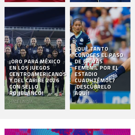
¿QUÉ TANTO
CONOCES EL PASO
¡ORO PARA MÉXICO
DE CHIVAS
EN LOS JUEGOS
FEMENIL POR EL
CENTROAMERICANOS
ESTADIO
Y DEL CARIBE 2026
CUAUHTÉMOC?
CON SELLO
¡DESCÚBRELO
ROJIBLANCO!
AQUÍ!
HACE UN DÍA
HACE 2 DÍAS