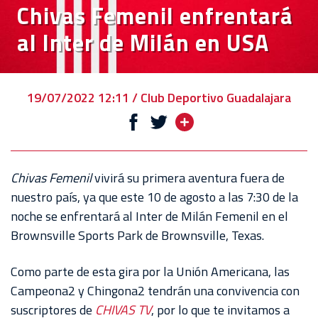
Chivas Femenil enfrentará
VENTA
al Inter de Milán en USA
DE
BOLETOS
CHIVABONOS
19/07/2022 12:11 / Club Deportivo Guadalajara
EVENTOS
DEPORTIVOS
REBAÑO
Chivas Femenil
vivirá su primera aventura fuera de
CHIVAS
nuestro país, ya que este 10 de agosto a las 7:30 de la
noche se enfrentará al Inter de Milán Femenil en el
TIENDA
Brownsville Sports Park de
Brownsville
, Texas.
CHIVAS
Como parte de esta gira por la Unión Americana, las
CHIVASTV
Campeona2 y Chingona2 tendrán una convivencia con
ESTADIO
suscriptores de
CHIVAS TV
, por lo que te invitamos a