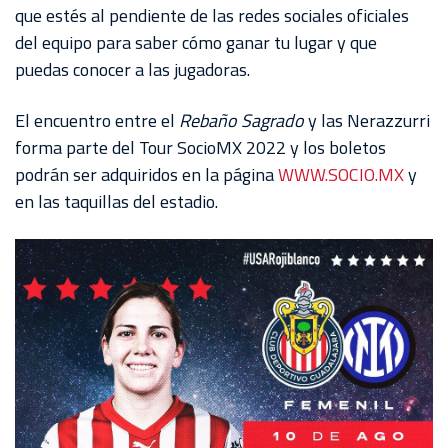
AKRON
que estés al pendiente de las redes sociales oficiales
del equipo para saber cómo ganar tu lugar y que
TOUR
puedas conocer a las jugadoras.
ESTADIO
AKRON
El encuentro entre el
Rebaño Sagrado
y las Nerazzurri
forma parte del Tour SocioMX 2022 y los boletos
podrán ser adquiridos en la página
WWW.SOCIO.MX
y
en las taquillas del estadio.