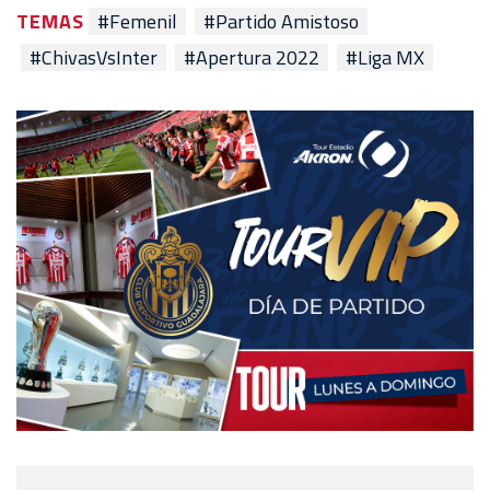
TEMAS
#Femenil
#Partido Amistoso
#ChivasVsInter
#Apertura 2022
#Liga MX