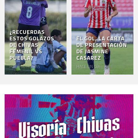
¿RECUERDAS
ESTOS GOLAZOS
EL GOL, LA CARTA
DE CHIVAS
DE PRESENTACIÓN
FEMENIL VS
DE JASMINE
PUEBLA?
CASAREZ
HACE 10 HORAS
HACE UN DÍA