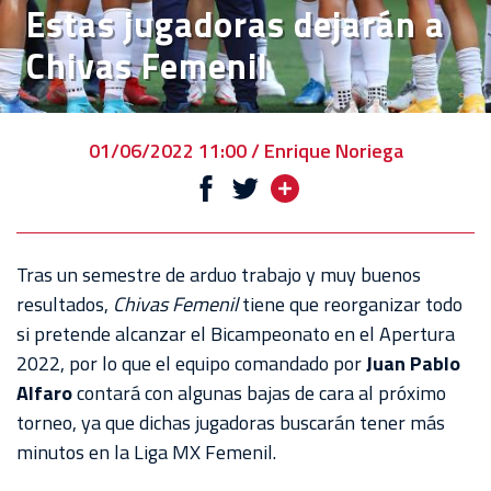
Estas jugadoras dejarán a
VENTA
Chivas Femenil
DE
BOLETOS
CHIVABONOS
01/06/2022 11:00 / Enrique Noriega
EVENTOS
DEPORTIVOS
REBAÑO
Tras un semestre de arduo trabajo y muy buenos
CHIVAS
resultados,
Chivas Femenil
tiene que reorganizar todo
si pretende alcanzar el Bicampeonato en el Apertura
TIENDA
2022, por lo que el equipo comandado por
Juan Pablo
CHIVAS
Alfaro
contará con algunas bajas de cara al próximo
torneo, ya que dichas jugadoras buscarán tener más
CHIVASTV
minutos en la Liga MX Femenil.
ESTADIO