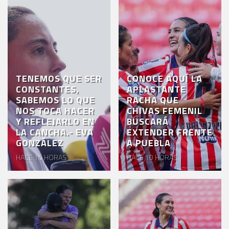
TENEMOS QUE SER
CONOCE AQUÍ LA
CONSTANTES,
APLASTANTE
SABEMOS LO QUE
RACHA QUE
NOS TOCA HACER
CHIVAS FEMENIL
Y REFLEJARLO EN
BUSCARÁ
LA CANCHA.- EVA
EXTENDER FRENTE
GONZÁLEZ
A PUEBLA
HACE 10 HORAS
HACE 10 HORAS