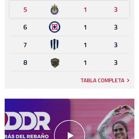
5
1
3
6
1
3
7
1
3
8
1
3
TABLA COMPLETA