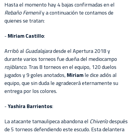
AKRON
Hasta el momento hay 4 bajas confirmadas en el
Rebaño Femenil
y a continuación te contamos de
TOUR
quienes se tratan:
ESTADIO
AKRON
-
Miriam Castillo
:
Arribó al
Guadalajara
desde el Apertura 2018 y
durante varios torneos fue dueña del mediocampo
rojiblanco
. Tras 8 torneos en el equipo, 120 duelos
jugados y 9 goles anotados,
Miriam
le dice adiós al
equipo, que sin duda le agradecerá eternamente su
entrega por los colores.
-
Yashira Barrientos
:
La atacante tamaulipeca abandona el
Chiverío
después
de 5 torneos defendiendo este escudo. Esta delantera