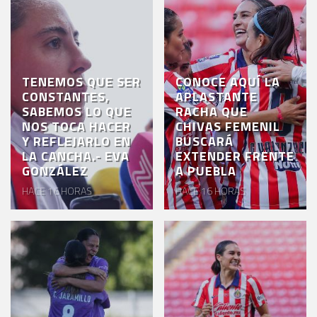
TENEMOS QUE SER
CONOCE AQUÍ LA
CONSTANTES,
APLASTANTE
SABEMOS LO QUE
RACHA QUE
NOS TOCA HACER
CHIVAS FEMENIL
Y REFLEJARLO EN
BUSCARÁ
LA CANCHA.- EVA
EXTENDER FRENTE
GONZÁLEZ
A PUEBLA
HACE 16 HORAS
HACE 16 HORAS