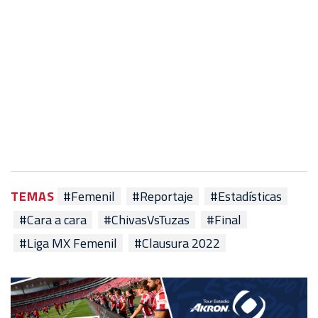
TEMAS
#Femenil
#Reportaje
#Estadísticas
#Cara a cara
#ChivasVsTuzas
#Final
#Liga MX Femenil
#Clausura 2022