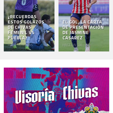
¿RECUERDAS
ESTOS GOLAZOS
EL GOL, LA CARTA
DE CHIVAS
DE PRESENTACIÓN
FEMENIL VS
DE JASMINE
PUEBLA?
CASAREZ
HACE 16 HORAS
HACE UN DÍA