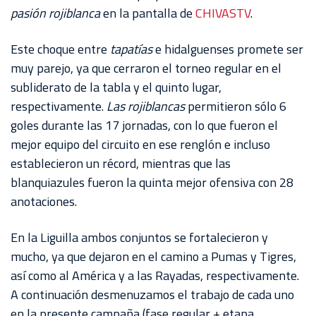
AKRON
pasión rojiblanca
en la pantalla de
CHIVASTV
.
TOUR
Este choque entre
tapatías
e hidalguenses promete ser
ESTADIO
muy parejo, ya que cerraron el torneo regular en el
AKRON
subliderato de la tabla y el quinto lugar,
respectivamente.
Las rojiblancas
permitieron sólo 6
goles durante las 17 jornadas, con lo que fueron el
mejor equipo del circuito en ese renglón e incluso
establecieron un récord, mientras que las
blanquiazules fueron la quinta mejor ofensiva con 28
anotaciones.
En la Liguilla ambos conjuntos se fortalecieron y
mucho, ya que dejaron en el camino a Pumas y Tigres,
así como al América y a las Rayadas, respectivamente.
A continuación desmenuzamos el trabajo de cada uno
en la presente campaña (fase regular + etapa