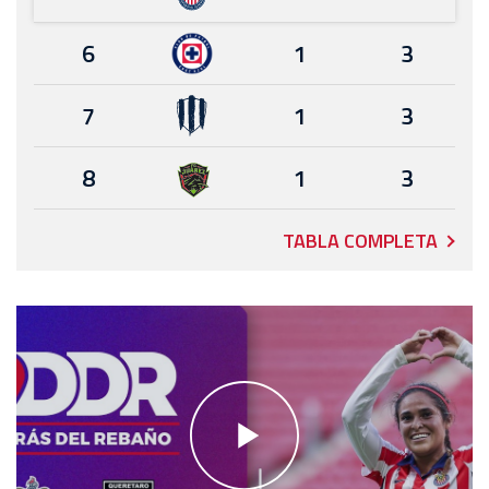
6
1
3
7
1
3
8
1
3
TABLA COMPLETA