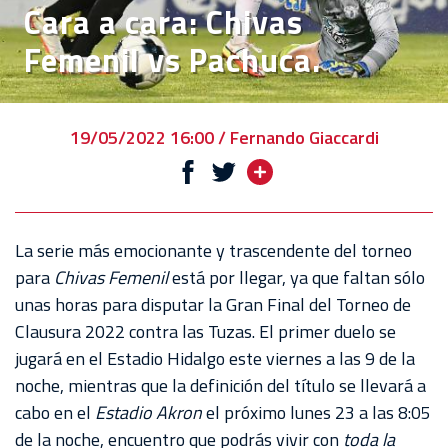
Cara a cara: Chivas
VENTA
Femenil vs Pachuca.
DE
BOLETOS
CHIVABONOS
19/05/2022 16:00 / Fernando Giaccardi
EVENTOS
DEPORTIVOS
REBAÑO
La serie más emocionante y trascendente del torneo
CHIVAS
para
Chivas Femenil
está por llegar, ya que faltan sólo
unas horas para disputar la Gran Final del Torneo de
TIENDA
Clausura 2022 contra las Tuzas. El primer duelo se
CHIVAS
jugará en el Estadio Hidalgo este viernes a las 9 de la
noche, mientras que la definición del título se llevará a
CHIVASTV
cabo en el
Estadio Akron
el próximo lunes 23 a las 8:05
ESTADIO
de la noche, encuentro que podrás vivir con
toda la