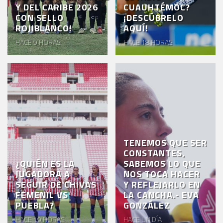
Y DEL CARIBE 2026
CUAUHTÉMOC?
CON SELLO
¡DESCÚBRELO
ROJIBLANCO!
AQUÍ!
HACE 9 HORAS
HACE 18 HORAS
TENEMOS QUE SER
CONSTANTES,
¿QUIÉN ES LA
SABEMOS LO QUE
JUGADORA A
NOS TOCA HACER
SEGUIR DE CHIVAS
Y REFLEJARLO EN
FEMENIL VS
LA CANCHA.- EVA
PUEBLA?
GONZÁLEZ
HACE 19 HORAS
HACE UN DÍA