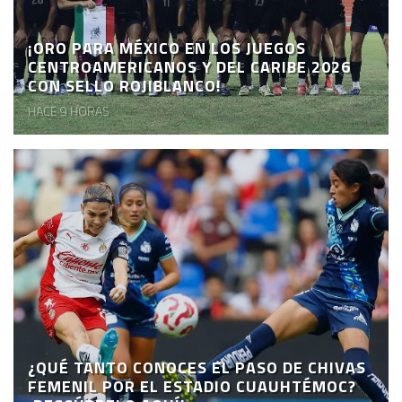
¡ORO PARA MÉXICO EN LOS JUEGOS
CENTROAMERICANOS Y DEL CARIBE 2026
CON SELLO ROJIBLANCO!
HACE 9 HORAS
¿QUÉ TANTO CONOCES EL PASO DE CHIVAS
FEMENIL POR EL ESTADIO CUAUHTÉMOC?