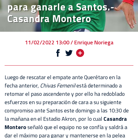
para ganarle a Santos.-
VENTA
Casandra Montero
DE
BOLETOS
CHIVABONOS
11/02/2022 13:00 / Enrique Noriega
EVENTOS
DEPORTIVOS
REBAÑO
Luego de rescatar el empate ante Querétaro en la
CHIVAS
fecha anterior,
Chivas Femenil
está determinado a
retomar el paso ascendente y por ello ha redoblado
TIENDA
esfuerzos en su preparación de cara a su siguiente
CHIVAS
compromiso ante Santos este domingo a las 10:30 de
la mañana en el Estadio Akron, por lo cual
Casandra
CHIVASTV
Montero
señaló que el equipo no se confía y saldrá a
ESTADIO
dar el máximo para ganar y mantenerse en la pelea