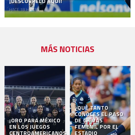
¡DESCÚBRELO AQUÍ!
HACE 18 HORAS
MÁS NOTICIAS
¿QUÉ TANTO
CONOCES EL PASO
¡ORO PARA MÉXICO
DE CHIVAS
EN LOS JUEGOS
FEMENIL POR EL
CENTROAMERICANOS
ESTADIO