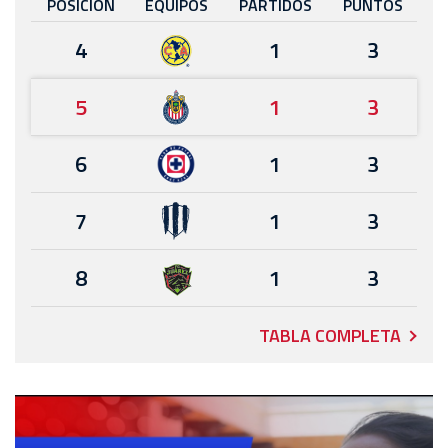
POSICIÓN
EQUIPOS
PARTIDOS
PUNTOS
4
1
3
5
1
3
6
1
3
7
1
3
8
1
3
TABLA COMPLETA