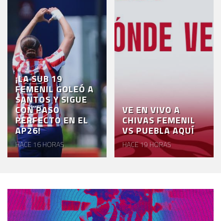
¡LA SUB 19
FEMENIL GOLEÓ A
SANTOS Y SIGUE
CON PASO
VE EN VIVO A
PERFECTO EN EL
CHIVAS FEMENIL
AP26!
VS PUEBLA AQUÍ
HACE 16 HORAS
HACE 19 HORAS