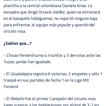
plantilla a la central colombiana Daniela Arias. La
escuadra que dirige Octavio Valdéz, quien se estrenará
en el banquillo hidalguense, no reportó ninguna baja
para enfrentar al
equipo más popular y querido
del
circuito rosa.
¿Sabías que…?
-
Chivas Femenil
suma 4 triunfos y 3 derrotas ante las
Tuzas; jamás han igualado.
- El
Guadalajara
registra 6 victorias, 2 empates y sólo 1
traspié en sus partidos de fecha 1 en la Liga MX
Femenil.
- El
Rebaño
fue el primer Campeón del circuito rosa
luego superar a las hidalguenses por global de 3-2 en