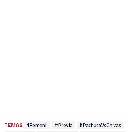
TEMAS
#Femenil
#Previo
#PachucaVsChivas