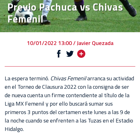
Previo Pachuca vs Chivas
VENTA
Femenil
DE
BOLETOS
CHIVABONOS
10/01/2022 13:00 / Javier Quezada
EVENTOS
DEPORTIVOS
REBAÑO
La espera terminó.
Chivas Femenil
arranca su actividad
CHIVAS
en el Torneo de Clausura 2022 con la consigna de ser
de nueva cuenta un firme contendiente al título de la
TIENDA
Liga MX Femenil y por ello buscará sumar sus
CHIVAS
primeros 3 puntos del certamen este lunes a las 9 de
la noche cuando se enfrenten a las Tuzas en el Estadio
CHIVASTV
Hidalgo.
ESTADIO