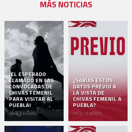
MÁS NOTICIAS
¡EL ESPERADO
LLAMADO EN LAS
¿SABÍAS ESTOS
CONVOCADAS DE
DATOS PREVIO A
CHIVAS FEMENIL
LA VISTA DE
PARA VISITAR AL
CHIVAS FEMENIL A
PUEBLA!
PUEBLA?
HACE 8 HORAS
HACE 15 HORAS