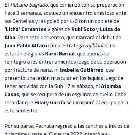
AKRON
El
Rebaño Sagrado
, que comenzó con su preparación
hace 3 semanas, sostuvo un encuentro amistoso ante
TOUR
las Centellas y las goleó por 4-0 con un doblete de
ESTADIO
‘Licha’ Cervantes
y goles de
Rubí Soto
y
Luisa de
AKRON
Alba
. Para este encuentro, que marcará el debut de
Juan Pablo Alfaro
como estratega
rojiblanco
, no
estarán elegibles
Karol Bernal
, que apenas se
reintegró a los entrenamientos luego de su operación
por fractura de nariz, ni
Isabella Gutiérrez
, que
presentó una lesión muscular en los isquios luego de
tener actividad con la Sub 17 el sábado, ni
Atzimba
Casas
, que se recupera de un esguince de cuello. Cabe
recordar que
Hilary García
se incorporó al equipo para
este semestre.
Por su parte, Pachuca regresó a las canchas a inicios de
diciembre y para el Clausura 2022 integró a su