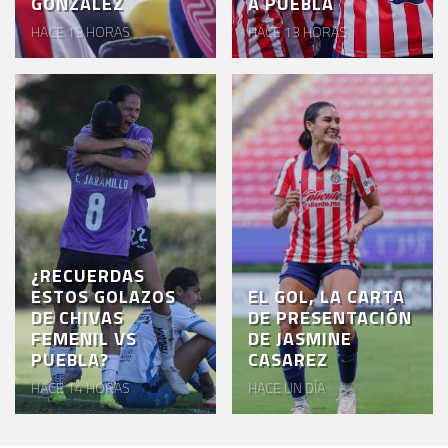
GONZÁLEZ
A PUEBLA
HACE 13 HORAS
HACE 13 HORAS
¿RECUERDAS
ESTOS GOLAZOS
EL GOL, LA CARTA
DE CHIVAS
DE PRESENTACIÓN
FEMENIL VS
DE JASMINE
PUEBLA?
CASAREZ
HACE 14 HORAS
HACE UN DÍA