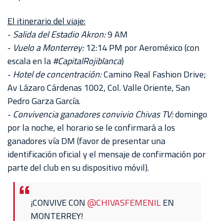
AKRON
El itinerario del viaje:
TOUR
-
Salida del Estadio Akron:
9 AM
ESTADIO
-
Vuelo a Monterrey:
12:14 PM por Aeroméxico (con
AKRON
escala en la
#CapitalRojiblanca
)
-
Hotel de concentración:
Camino Real Fashion Drive;
Av Lázaro Cárdenas 1002, Col. Valle Oriente, San
Pedro Garza García.
-
Convivencia ganadores convivio Chivas TV:
domingo
por la noche, el horario se le confirmará a los
ganadores vía DM (favor de presentar una
identificación oficial y el mensaje de confirmación por
parte del club en su dispositivo móvil).
¡CONVIVE CON
@CHIVASFEMENIL
EN
MONTERREY!