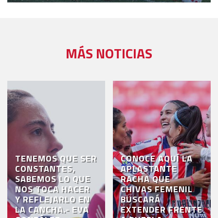
MÁS NOTICIAS
TENEMOS QUE SER
CONOCE AQUÍ LA
CONSTANTES,
APLASTANTE
SABEMOS LO QUE
RACHA QUE
NOS TOCA HACER
CHIVAS FEMENIL
Y REFLEJARLO EN
BUSCARÁ
LA CANCHA.- EVA
EXTENDER FRENTE