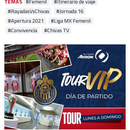
TEMAS
#Femenil
#Itinerario de viaje
#RayadasVsChivas
#Jornada 16
#Apertura 2021
#Liga MX Femenil
#Convivencia
#Chivas TV