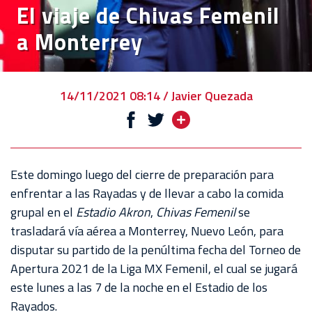
El viaje de Chivas Femenil
VENTA
a Monterrey
DE
BOLETOS
CHIVABONOS
14/11/2021 08:14 / Javier Quezada
EVENTOS
DEPORTIVOS
REBAÑO
Este domingo luego del cierre de preparación para
CHIVAS
enfrentar a las Rayadas y de llevar a cabo la comida
grupal en el
Estadio Akron
,
Chivas Femenil
se
TIENDA
trasladará vía aérea a Monterrey, Nuevo León, para
CHIVAS
disputar su partido de la penúltima fecha del Torneo de
Apertura 2021 de la Liga MX Femenil, el cual se jugará
CHIVASTV
este lunes a las 7 de la noche en el Estadio de los
ESTADIO
Rayados.