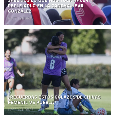
SABEMOS LO QUE NOS TOCA HACER Y
REFLEJARLO EN LA CANCHA.- EVA
GONZÁLEZ
HACE 13 HORAS
¿RECUERDAS ESTOS GOLAZOS DE CHIVAS
FEMENIL VS PUEBLA?
HACE 14 HORAS