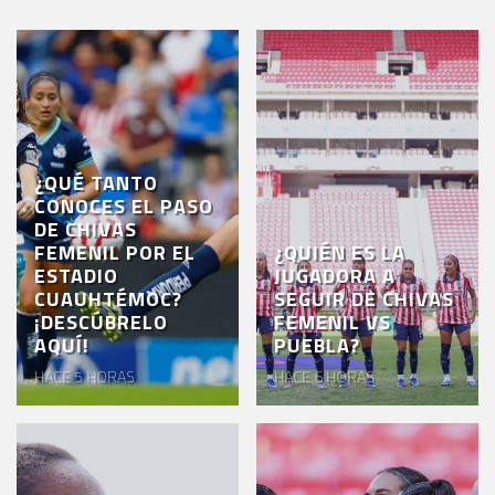
¿QUÉ TANTO
CONOCES EL PASO
DE CHIVAS
FEMENIL POR EL
¿QUIÉN ES LA
ESTADIO
JUGADORA A
CUAUHTÉMOC?
SEGUIR DE CHIVAS
¡DESCÚBRELO
FEMENIL VS
AQUÍ!
PUEBLA?
HACE 5 HORAS
HACE 6 HORAS