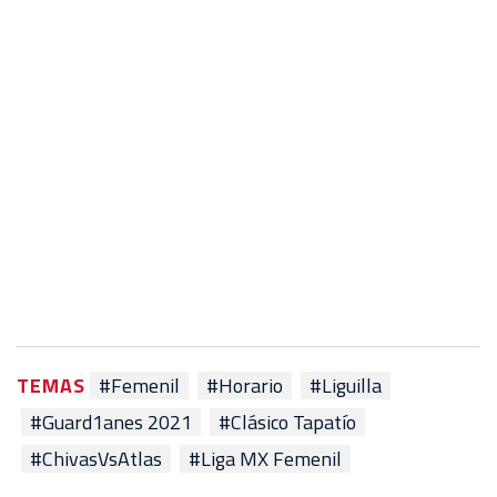
TEMAS
#Femenil
#Horario
#Liguilla
#Guard1anes 2021
#Clásico Tapatío
#ChivasVsAtlas
#Liga MX Femenil