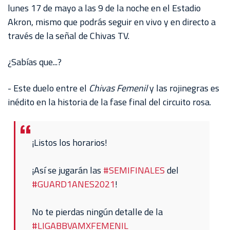
AKRON
lunes 17 de mayo a las 9 de la noche en el Estadio
Akron, mismo que podrás seguir en vivo y en directo a
TOUR
través de la señal de Chivas TV.
ESTADIO
AKRON
¿Sabías que...?
-
Este duelo entre el
Chivas Femenil
y las rojinegras es
inédito en la historia de la fase final del circuito rosa.
¡Listos los horarios!
¡Así se jugarán las
#SEMIFINALES
del
#GUARD1ANES2021
!
No te pierdas ningún detalle de la
#LIGABBVAMXFEMENIL