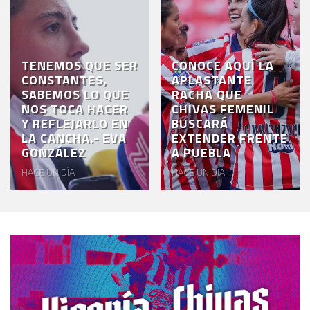
TENEMOS QUE SER
CONOCE AQUÍ LA
CONSTANTES,
APLASTANTE
SABEMOS LO QUE
RACHA QUE
NOS TOCA HACER
CHIVAS FEMENIL
Y REFLEJARLO EN
BUSCARÁ
LA CANCHA.- EVA
EXTENDER FRENTE
GONZÁLEZ
A PUEBLA
HACE UN DÍA
HACE UN DÍA