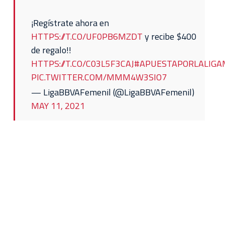
¡Regístrate ahora en
HTTPS://T.CO/UF0PB6MZDT
y recibe $400
de regalo!!
HTTPS://T.CO/C03L5F3CAJ
#APUESTAPORLALIGA
PIC.TWITTER.COM/MMM4W3SIO7
— LigaBBVAFemenil (@LigaBBVAFemenil)
MAY 11, 2021