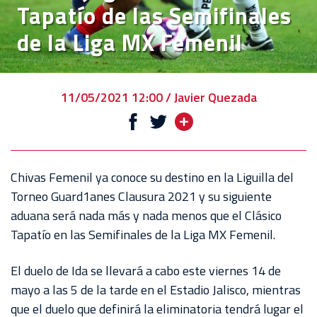
Tapatío de las Semifinales
VENTA
de la Liga MX Femenil
DE
BOLETOS
CHIVABONOS
11/05/2021 12:00 / Javier Quezada
EVENTOS
DEPORTIVOS
REBAÑO
Chivas Femenil ya conoce su destino en la Liguilla del
CHIVAS
Torneo Guard1anes Clausura 2021 y su siguiente
aduana será nada más y nada menos que el Clásico
TIENDA
Tapatío en las Semifinales de la Liga MX Femenil.
CHIVAS
El duelo de Ida se llevará a cabo este viernes 14 de
CHIVASTV
mayo a las 5 de la tarde en el Estadio Jalisco, mientras
ESTADIO
que el duelo que definirá la eliminatoria tendrá lugar el