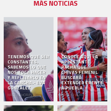
MÁS NOTICIAS
TENEMOS QUE SER
CONOCE AQUÍ LA
CONSTANTES,
APLASTANTE
SABEMOS LO QUE
RACHA QUE
NOS TOCA HACER
CHIVAS FEMENIL
Y REFLEJARLO EN
BUSCARÁ
LA CANCHA.- EVA
EXTENDER FRENTE
GONZÁLEZ
A PUEBLA
HACE 12 HORAS
HACE 12 HORAS