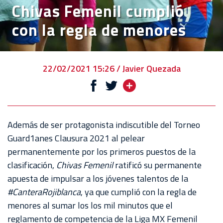
Chivas Femenil cumplió
VENTA
con la regla de menores
DE
BOLETOS
CHIVABONOS
22/02/2021 15:26 / Javier Quezada
EVENTOS
DEPORTIVOS
REBAÑO
Además de ser protagonista indiscutible del Torneo
CHIVAS
Guard1anes Clausura 2021 al pelear
permanentemente por los primeros puestos de la
TIENDA
clasificación,
Chivas Femenil
ratificó su permanente
CHIVAS
apuesta de impulsar a los jóvenes talentos de la
#CanteraRojiblanca
, ya que cumplió con la regla de
CHIVASTV
menores al sumar los los mil minutos que el
ESTADIO
reglamento de competencia de la Liga MX Femenil