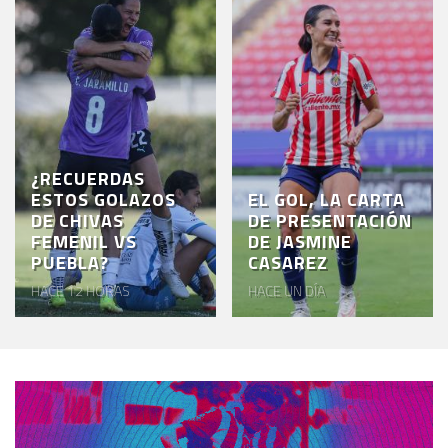
¿RECUERDAS
ESTOS GOLAZOS
EL GOL, LA CARTA
DE CHIVAS
DE PRESENTACIÓN
FEMENIL VS
DE JASMINE
PUEBLA?
CASAREZ
HACE 12 HORAS
HACE UN DÍA