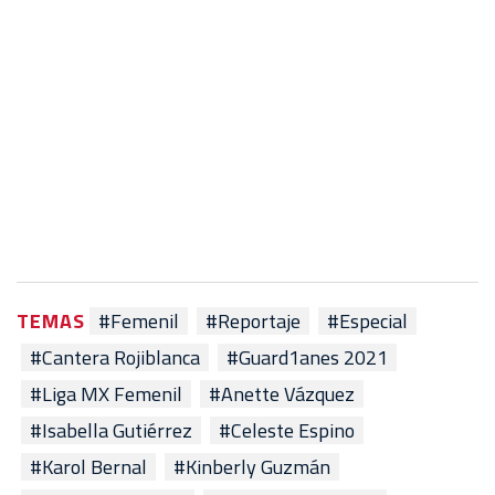
TEMAS
#Femenil
#Reportaje
#Especial
#Cantera Rojiblanca
#Guard1anes 2021
#Liga MX Femenil
#Anette Vázquez
#Isabella Gutiérrez
#Celeste Espino
#Karol Bernal
#Kinberly Guzmán