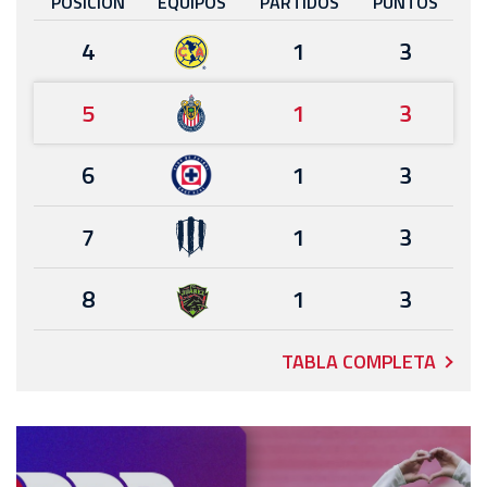
POSICIÓN
EQUIPOS
PARTIDOS
PUNTOS
4
1
3
5
1
3
6
1
3
7
1
3
8
1
3
TABLA COMPLETA