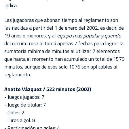
AKRON
indica.
TOUR
Las jugadoras que abonan tiempo al reglamento son
ESTADIO
las nacidas a partir del 1 de enero del 2002, es decir, de
AKRON
19 años o menores, y al
equipo más popular y querido
del circuito rosa le tomó apenas 7 fechas para lograr la
sumatoria mínima de minutos al utilizar 7 elementos
que hasta el momento han acumulado un total de 1579
minutos, aunque de esos solo 1076 son aplicables al
reglamento.
Anette Vázquez / 522 minutos (2002)
- Juegos jugados: 7
- Juego de titular: 7
- Goles: 2
- Tiros a gol: 8
- Participación en goles: 4