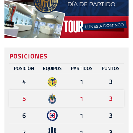
POSICIONES
POSICIÓN
EQUIPOS
PARTIDOS
PUNTOS
4
1
3
5
1
3
6
1
3
7
1
3