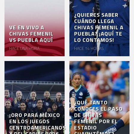
¿QUIERES SABER
CUÁNDO LLEGA
VE EN VIVO A
CHIVAS FEMENIL A
CHIVAS FEMENIL
PUEBLA? ¡AQUÍ TE
VS PUEBLA AQUÍ
LO CONTAMOS!
HACE UNA HORA
HACE 14 HORAS
¿QUÉ TANTO
CONOCES EL PASO
¡ORO PARA MÉXICO
DE CHIVAS
EN LOS JUEGOS
FEMENIL POR EL
CENTROAMERICANOS
ESTADIO
Y DEL CARIBE 2026
CUAUHTÉMOC?