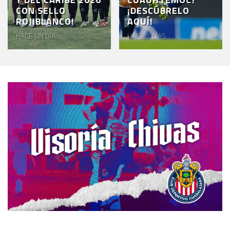
CON SELLO
¡DESCÚBRELO
ROJIBLANCO!
AQUÍ!
HACE UN DÍA
HACE 2 DÍAS