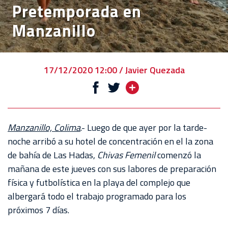
Pretemporada en
VENTA
Manzanillo
DE
BOLETOS
CHIVABONOS
17/12/2020 12:00 / Javier Quezada
EVENTOS
DEPORTIVOS
REBAÑO
Manzanillo, Colima
.- Luego de que ayer por la tarde-
CHIVAS
noche arribó a su hotel de concentración en el la zona
de bahía de Las Hadas,
Chivas Femenil
comenzó la
TIENDA
mañana de este jueves con sus labores de preparación
CHIVAS
física y futbolística en la playa del complejo que
albergará todo el trabajo programado para los
CHIVASTV
próximos 7 días.
ESTADIO