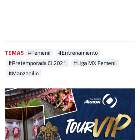
TEMAS
#Femenil
#Entrenamiento
#Pretemporada CL2021
#Liga MX Femenil
#Manzanillo