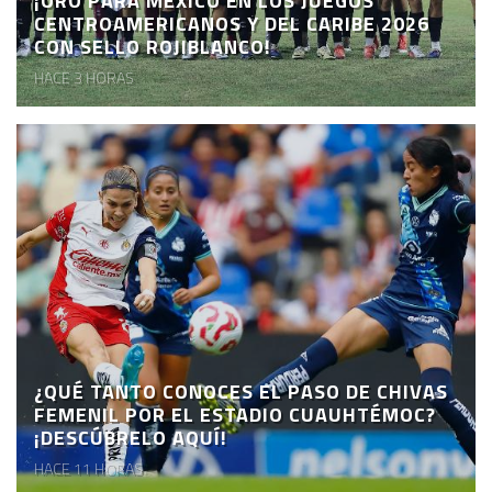
¡ORO PARA MÉXICO EN LOS JUEGOS
CENTROAMERICANOS Y DEL CARIBE 2026
CON SELLO ROJIBLANCO!
HACE 3 HORAS
¿QUÉ TANTO CONOCES EL PASO DE CHIVAS
FEMENIL POR EL ESTADIO CUAUHTÉMOC?
¡DESCÚBRELO AQUÍ!
HACE 11 HORAS