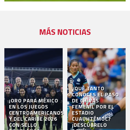
MÁS NOTICIAS
¿QUÉ TANTO
CONOCES EL PASO
¡ORO PARA MÉXICO
DE CHIVAS
EN LOS JUEGOS
FEMENIL POR EL
CENTROAMERICANOS
ESTADIO
Y DEL CARIBE 2026
CUAUHTÉMOC?
CON SELLO
¡DESCÚBRELO