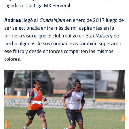
AKRON
jugados en la Liga MX Femenil.
TOUR
Andrea
llegó al
Guadalajara
en enero de 2017 luego de
ESTADIO
ser seleccionada entre más de mil aspirantes en la
AKRON
primera visoría que el club realizó en
San Rafael
y de
hecho algunas de sus compañeras también superaron
ese filtro y desde entonces comparten los mismos
colores.