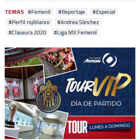
TEMAS
#Femenil
#Reportaje
#Especial
#Perfil rojiblanco
#Andrea Sánchez
#Clausura 2020
#Liga MX Femenil