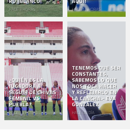
ROJIBLANCO!
AQUÍ!
HACE 3 HORAS
HACE 11 HORAS
TENEMOS QUE SER
CONSTANTES,
¿QUIÉN ES LA
SABEMOS LO QUE
JUGADORA A
NOS TOCA HACER
SEGUIR DE CHIVAS
Y REFLEJARLO EN
FEMENIL VS
LA CANCHA.- EVA
PUEBLA?
GONZÁLEZ
HACE 13 HORAS
HACE UN DÍA