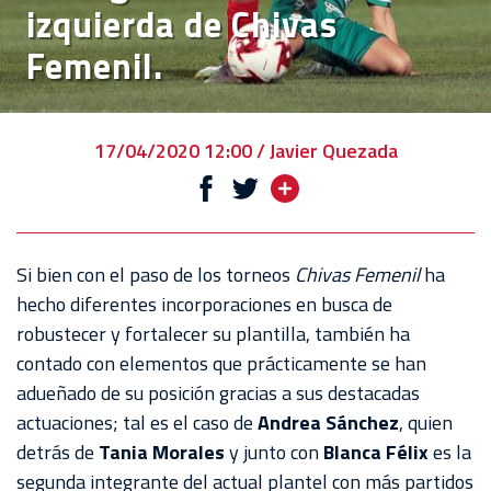
izquierda de Chivas
VENTA
Femenil.
DE
BOLETOS
CHIVABONOS
17/04/2020 12:00 / Javier Quezada
EVENTOS
DEPORTIVOS
REBAÑO
Si bien con el paso de los torneos
Chivas Femenil
ha
CHIVAS
hecho diferentes incorporaciones en busca de
robustecer y fortalecer su plantilla, también ha
TIENDA
contado con elementos que prácticamente se han
CHIVAS
adueñado de su posición gracias a sus destacadas
actuaciones; tal es el caso de
Andrea Sánchez
, quien
CHIVASTV
detrás de
Tania Morales
y junto con
Blanca Félix
es la
ESTADIO
segunda integrante del actual plantel con más partidos