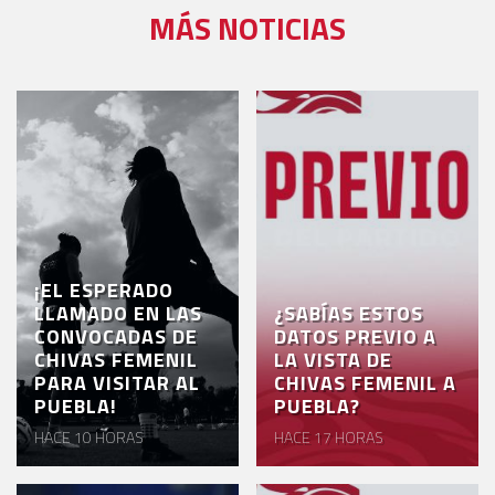
MÁS NOTICIAS
¡EL ESPERADO
LLAMADO EN LAS
¿SABÍAS ESTOS
CONVOCADAS DE
DATOS PREVIO A
CHIVAS FEMENIL
LA VISTA DE
PARA VISITAR AL
CHIVAS FEMENIL A
PUEBLA!
PUEBLA?
HACE 10 HORAS
HACE 17 HORAS