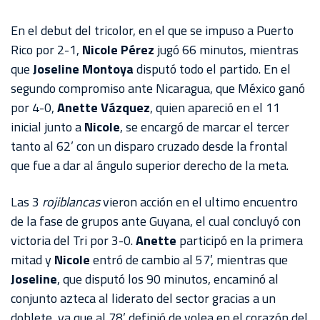
AKRON
En el debut del tricolor, en el que se impuso a Puerto
TOUR
Rico por 2-1,
Nicole Pérez
jugó 66 minutos, mientras
ESTADIO
que
Joseline Montoya
disputó todo el partido. En el
AKRON
segundo compromiso ante Nicaragua, que México ganó
por 4-0,
Anette Vázquez
, quien apareció en el 11
inicial junto a
Nicole
, se encargó de marcar el tercer
tanto al 62’ con un disparo cruzado desde la frontal
que fue a dar al ángulo superior derecho de la meta.
Las 3
rojiblancas
vieron acción en el ultimo encuentro
de la fase de grupos ante Guyana, el cual concluyó con
victoria del Tri por 3-0.
Anette
participó en la primera
mitad y
Nicole
entró de cambio al 57’, mientras que
Joseline
, que disputó los 90 minutos, encaminó al
conjunto azteca al liderato del sector gracias a un
doblete, ya que al 78’ definió de volea en el corazón del