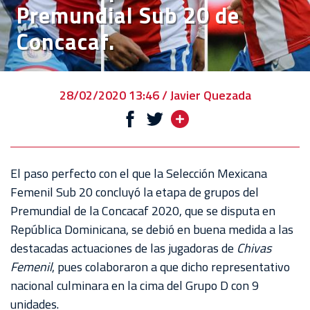
Premundial Sub 20 de
VENTA
Concacaf.
DE
BOLETOS
CHIVABONOS
28/02/2020 13:46 / Javier Quezada
EVENTOS
DEPORTIVOS
REBAÑO
El paso perfecto con el que la Selección Mexicana
CHIVAS
Femenil Sub 20 concluyó la etapa de grupos del
Premundial de la Concacaf 2020, que se disputa en
TIENDA
República Dominicana, se debió en buena medida a las
CHIVAS
destacadas actuaciones de las jugadoras de
Chivas
Femenil
, pues colaboraron a que dicho representativo
CHIVASTV
nacional culminara en la cima del Grupo D con 9
ESTADIO
unidades.