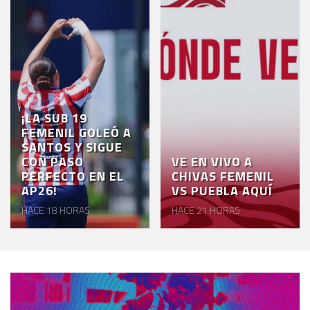
¡LA SUB 19
FEMENIL GOLEÓ A
SANTOS Y SIGUE
CON PASO
VE EN VIVO A
PERFECTO EN EL
CHIVAS FEMENIL
AP26!
VS PUEBLA AQUÍ
HACE 18 HORAS
HACE 21 HORAS