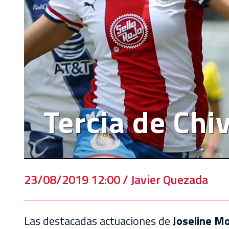
VENTA
DE
BOLETOS
CHIVABONOS
EVENTOS
DEPORTIVOS
Tercia de Chiv
REBAÑO
CHIVAS
TIENDA
CHIVAS
23/08/2019 12:00 / Javier Quezada
CHIVASTV
Las destacadas actuaciones de
Joseline M
ESTADIO