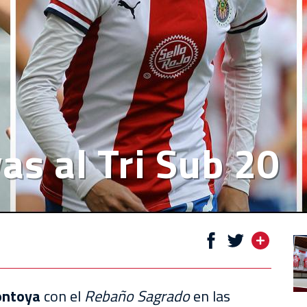
as al Tri Sub 20
ontoya
con el
Rebaño Sagrado
en las