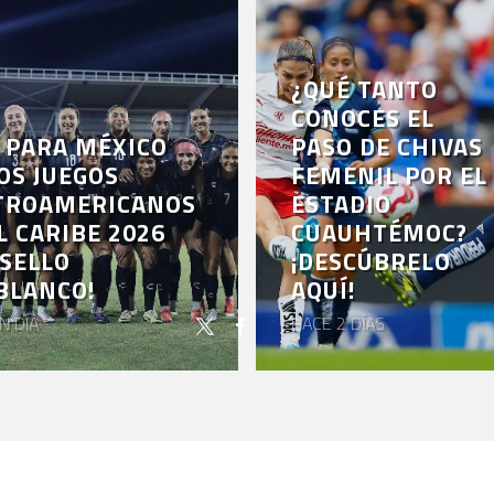
¿QUÉ TANTO
CONOCES EL
 PARA MÉXICO
PASO DE CHIVAS
OS JUEGOS
FEMENIL POR EL
TROAMERICANOS
ESTADIO
L CARIBE 2026
CUAUHTÉMOC?
SELLO
¡DESCÚBRELO
BLANCO!
AQUÍ!
N DÍA
HACE 2 DÍAS