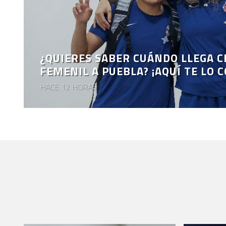
¿QUIERES SABER CUÁNDO LLEGA C
FEMENIL A PUEBLA? ¡AQUÍ TE LO 
HACE 12 HORAS