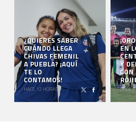
¿QUIERES SABER
¡ORO
CUÁNDO LLEGA
EN L
CHIVAS FEMENIL
CEN
A PUEBLA? ¡AQUÍ
Y DE
TE LO
CON 
CONTAMOS!
ROJI
HACE 12 HORAS
HACE U