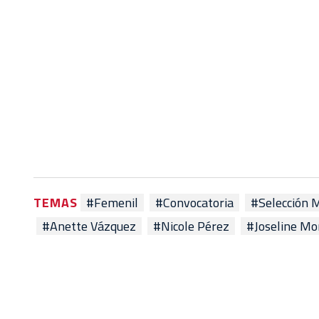
TEMAS
#Femenil
#Convocatoria
#Selección 
#Anette Vázquez
#Nicole Pérez
#Joseline Mo