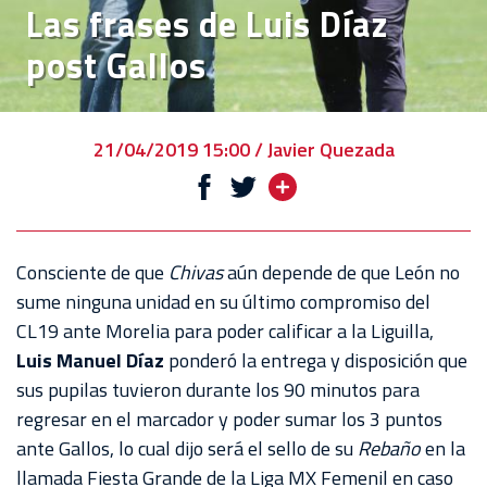
Las frases de Luis Díaz
VENTA
post Gallos
DE
BOLETOS
CHIVABONOS
21/04/2019 15:00 / Javier Quezada
EVENTOS
DEPORTIVOS
REBAÑO
Consciente de que
Chivas
aún depende de que León no
CHIVAS
sume ninguna unidad en su último compromiso del
CL19 ante Morelia para poder calificar a la Liguilla,
TIENDA
Luis Manuel Díaz
ponderó la entrega y disposición que
CHIVAS
sus pupilas tuvieron durante los 90 minutos para
regresar en el marcador y poder sumar los 3 puntos
CHIVASTV
ante Gallos, lo cual dijo será el sello de su
Rebaño
en la
ESTADIO
llamada Fiesta Grande de la Liga MX Femenil en caso