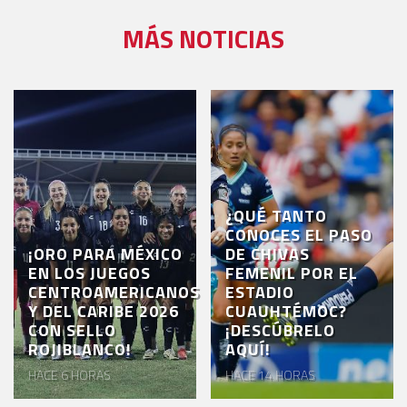
MÁS NOTICIAS
¿QUÉ TANTO
CONOCES EL PASO
¡ORO PARA MÉXICO
DE CHIVAS
EN LOS JUEGOS
FEMENIL POR EL
CENTROAMERICANOS
ESTADIO
Y DEL CARIBE 2026
CUAUHTÉMOC?
CON SELLO
¡DESCÚBRELO
ROJIBLANCO!
AQUÍ!
HACE 6 HORAS
HACE 14 HORAS