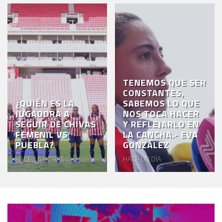
TENEMOS QUE SER
CONSTANTES,
¿QUIÉN ES LA
SABEMOS LO QUE
JUGADORA A
NOS TOCA HACER
SEGUIR DE CHIVAS
Y REFLEJARLO EN
FEMENIL VS
LA CANCHA.- EVA
PUEBLA?
GONZÁLEZ
HACE 16 HORAS
HACE UN DÍA