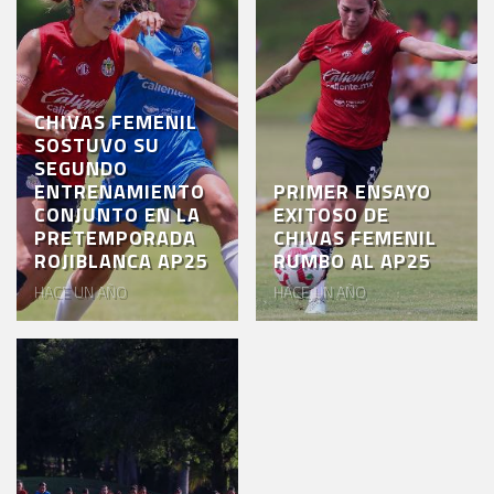
AKRON
TOUR
ESTADIO
CHIVAS FEMENIL
AKRON
SOSTUVO SU
SEGUNDO
ENTRENAMIENTO
PRIMER ENSAYO
CONJUNTO EN LA
EXITOSO DE
PRETEMPORADA
CHIVAS FEMENIL
ROJIBLANCA AP25
RUMBO AL AP25
HACE UN AÑO
HACE UN AÑO