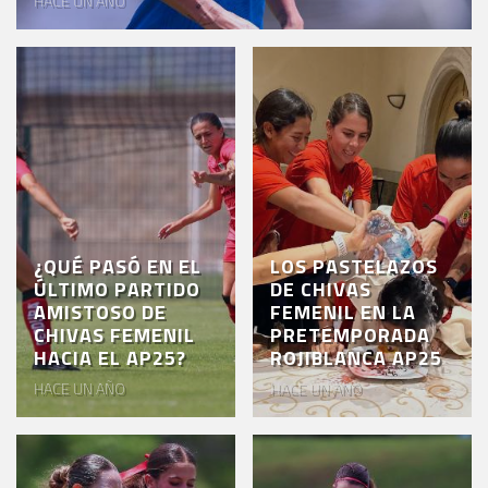
HACE UN AÑO
VENTA
DE
BOLETOS
CHIVABONOS
EVENTOS
DEPORTIVOS
REBAÑO
¿QUÉ PASÓ EN EL
LOS PASTELAZOS
ÚLTIMO PARTIDO
DE CHIVAS
CHIVAS
AMISTOSO DE
FEMENIL EN LA
CHIVAS FEMENIL
PRETEMPORADA
TIENDA
HACIA EL AP25?
ROJIBLANCA AP25
CHIVAS
HACE UN AÑO
HACE UN AÑO
CHIVASTV
ESTADIO