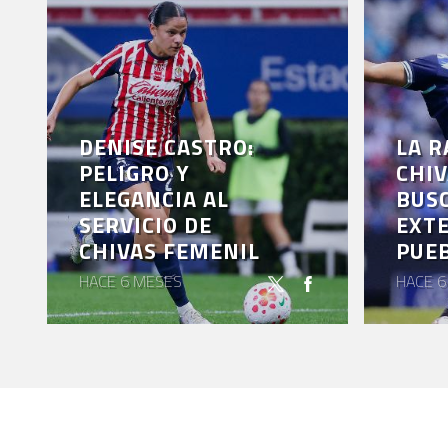
DENISE CASTRO:
LA R
PELIGRO Y
CHIV
ELEGANCIA AL
BUS
SERVICIO DE
EXT
CHIVAS FEMENIL
PUE
HACE 6 MESES
HACE 6