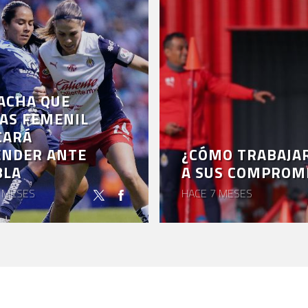
ACHA QUE
AS FEMENIL
CARÁ
ENDER ANTE
¿CÓMO TRABAJAR
BLA
A SUS COMPROMI
 MESES
HACE 7 MESES