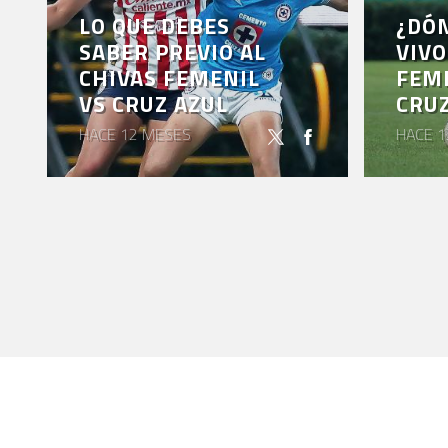
LO QUE DEBES
¿DÓN
SABER PREVIO AL
VIVO
CHIVAS FEMENIL
FEME
VS CRUZ AZUL
CRUZ
HACE 12 MESES
HACE 1