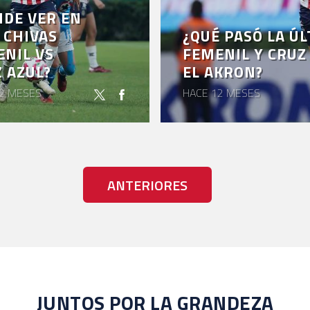
DE VER EN
 CHIVAS
¿QUÉ PASÓ LA ÚL
NIL VS
FEMENIL Y CRUZ
 AZUL?
EL AKRON?
2 MESES
HACE 12 MESES
ANTERIORES
JUNTOS POR LA GRANDEZA