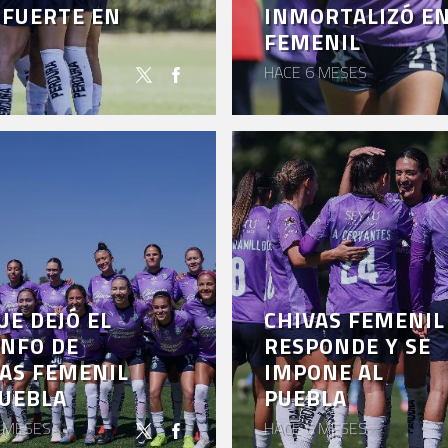
 FUERTE EN
INMORTALIZÓ EN
FEMENIL
HACE 6 MESES
UE DEJÓ EL
CHIVAS FEMENIL
NFO DE
RESPONDE Y SE
AS FEMENIL
IMPONE AL
PUEBLA
PUEBLA
 MESES
HACE 6 MESES