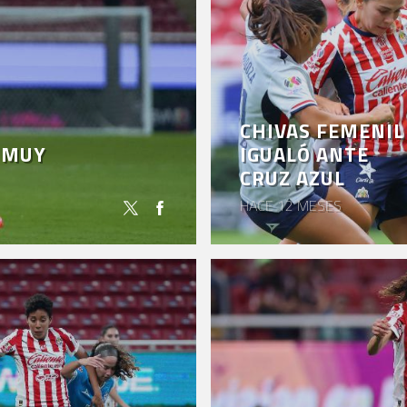
CHIVAS FEMENIL
N MUY
IGUALÓ ANTE
CRUZ AZUL
HACE 12 MESES