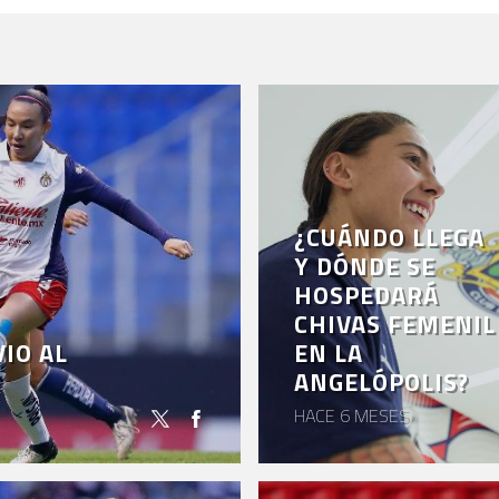
¿CUÁNDO LLEGA
Y DÓNDE SE
HOSPEDARÁ
CHIVAS FEMENIL
IO AL
EN LA
ANGELÓPOLIS?
HACE 6 MESES