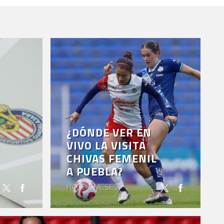
¿DÓNDE VER EN
VIVO LA VISITA
CHIVAS FEMENIL
A PUEBLA?
HACE 6 MESES