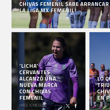
CHIVAS FEMENIL SABE ARRANCAR
VENTA
LA LIGA MX FEMENIL
DE
HACE 6 MESES
BOLETOS
CHIVABONOS
EVENTOS
DEPORTIVOS
REBAÑO
‘LICHA’
CHIVAS
CERVANTES
TIENDA
ALCANZÓ UNA
LO Q
NUEVA MARCA
TRIU
CHIVAS
CON CHIVAS
CHIV
CHIVASTV
FEMENIL
EN 
HACE 6 MESES
HACE 6
ESTADIO